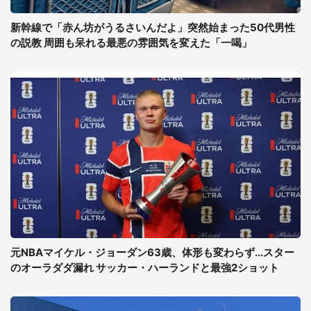
新幹線で「赤ん坊がうるさいんだよ」突然始まった50代男性
の説教 周囲も呆れる最悪の雰囲気を変えた「一喝」
元NBAマイケル・ジョーダン63歳、体形も変わらず...スター
のオーラダダ漏れ サッカー・ハーランドと最強2ショット