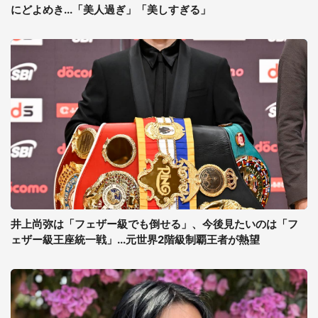
にどよめき...「美人過ぎ」「美しすぎる」
井上尚弥は「フェザー級でも倒せる」、今後見たいのは「フ
ェザー級王座統一戦」...元世界2階級制覇王者が熱望