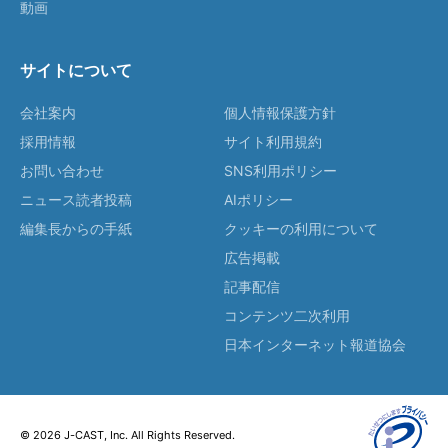
動画
サイトについて
会社案内
個人情報保護方針
採用情報
サイト利用規約
お問い合わせ
SNS利用ポリシー
ニュース読者投稿
AIポリシー
編集長からの手紙
クッキーの利用について
広告掲載
記事配信
コンテンツ二次利用
日本インターネット報道協会
© 2026 J-CAST, Inc. All Rights Reserved.