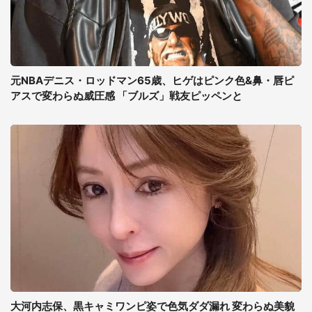
元NBAデニス・ロッドマン65歳、ヒゲはピンク色&鼻・唇ピ
アスで変わらぬ威圧感 「ブルズ」戦友ピッペンと
大河内志保、黒キャミワンピ姿で色気ダダ漏れ 変わらぬ美貌