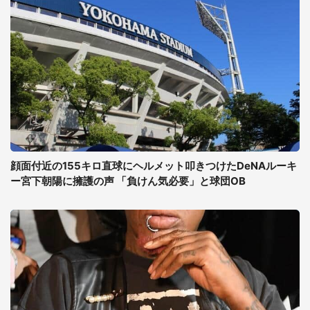
顔面付近の155キロ直球にヘルメット叩きつけたDeNAルーキ
ー宮下朝陽に擁護の声 「負けん気必要」と球団OB