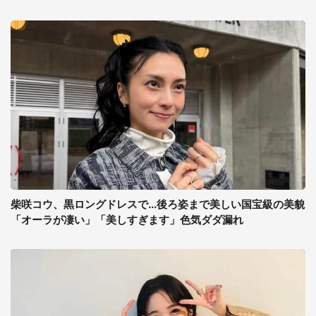
柴咲コウ、黒ロングドレスで...後ろ姿まで美しい国宝級の美貌
「オーラが凄い」「美しすぎます」色気ダダ漏れ