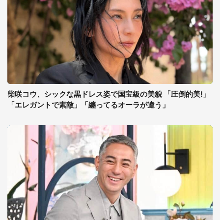
柴咲コウ、シックな黒ドレス姿で国宝級の美貌 「圧倒的美!」
「エレガントで素敵」「纏ってるオーラが違う」