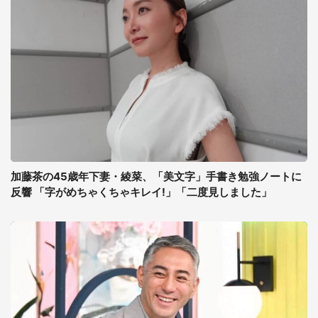
加藤茶の45歳年下妻・綾菜、「美文字」手書き勉強ノートに
反響 「字がめちゃくちゃキレイ!」「二度見しました」