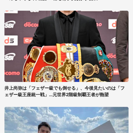
井上尚弥は「フェザー級でも倒せる」、今後見たいのは「フ
ェザー級王座統一戦」...元世界2階級制覇王者が熱望