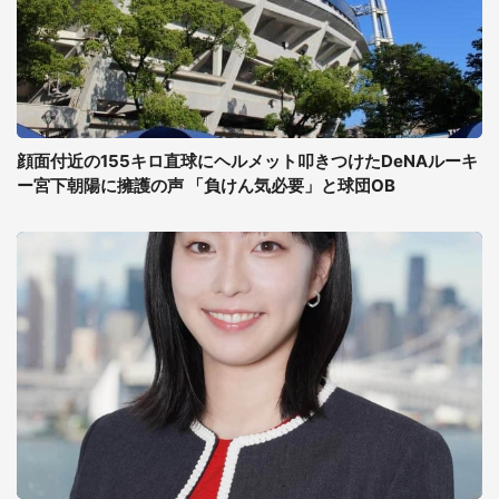
顔面付近の155キロ直球にヘルメット叩きつけたDeNAルーキ
ー宮下朝陽に擁護の声 「負けん気必要」と球団OB