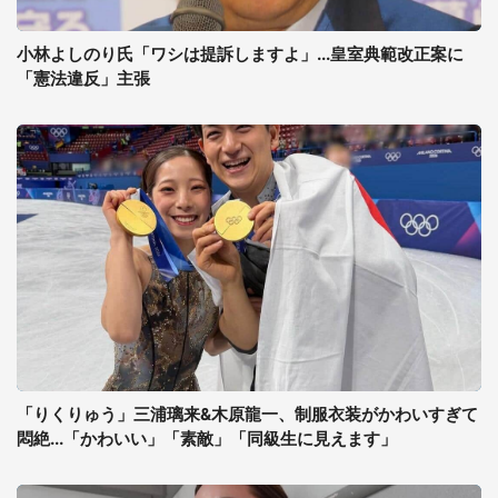
小林よしのり氏「ワシは提訴しますよ」...皇室典範改正案に
「憲法違反」主張
「りくりゅう」三浦璃来&木原龍一、制服衣装がかわいすぎて
悶絶...「かわいい」「素敵」「同級生に見えます」