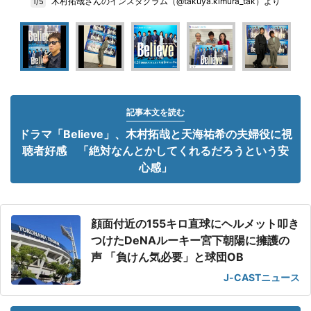
木村拓哉さんのインスタグラム（@takuya.kimura_tak）より
1/5
記事本文を読む
ドラマ「Believe」、木村拓哉と天海祐希の夫婦役に視
聴者好感 「絶対なんとかしてくれるだろうという安
心感」
顔面付近の155キロ直球にヘルメット叩き
つけたDeNAルーキー宮下朝陽に擁護の
声 「負けん気必要」と球団OB
J-CASTニュース