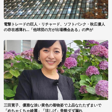
電撃トレードの巨人・リチャード、ソフトバンク・秋広優人
の存在感薄れ...「他球団の方が出場機会ある」の声が
三田寛子、優雅な淡い黄色の着物姿で上品なたたずまいで
「めちゃくちゃ綺麗」「涼しげ」美貌ダダ漏れ