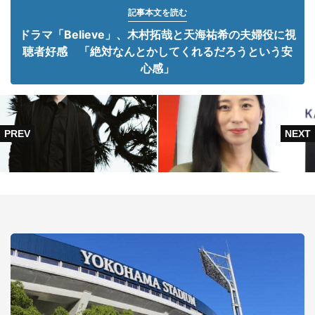
記事本文を読む
ドラマ「Believe」、木村拓哉と天海祐希の夫婦役に視
聴者好感 「絶対なんとかしてくれるだろうという安
心感」