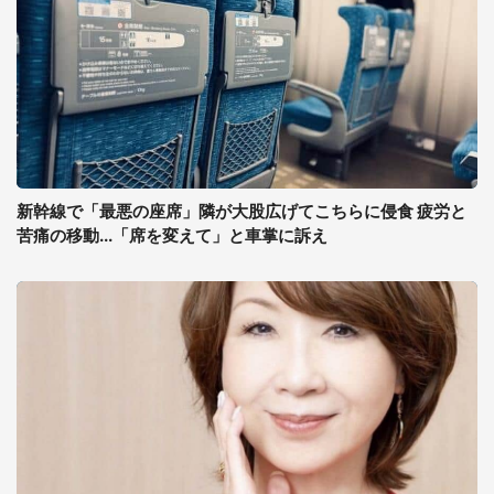
新幹線で「最悪の座席」隣が大股広げてこちらに侵食 疲労と
苦痛の移動...「席を変えて」と車掌に訴え