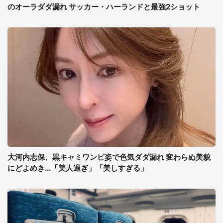
のオーラダダ漏れ サッカー・ハーランドと最強2ショット
大河内志保、黒キャミワンピ姿で色気ダダ漏れ 変わらぬ美貌
にどよめき...「美人過ぎ」「美しすぎる」