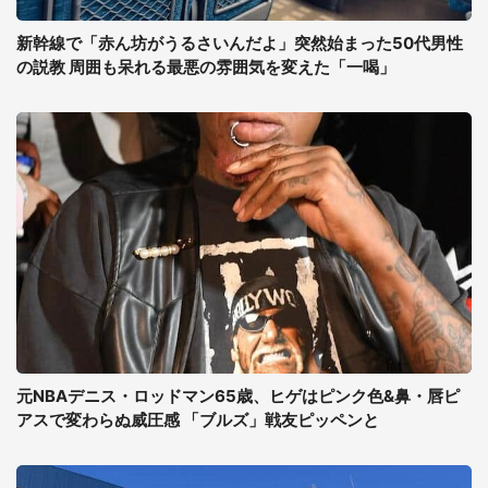
新幹線で「赤ん坊がうるさいんだよ」突然始まった50代男性
の説教 周囲も呆れる最悪の雰囲気を変えた「一喝」
元NBAデニス・ロッドマン65歳、ヒゲはピンク色&鼻・唇ピ
アスで変わらぬ威圧感 「ブルズ」戦友ピッペンと