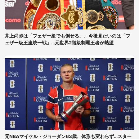
井上尚弥は「フェザー級でも倒せる」、今後見たいのは「フ
ェザー級王座統一戦」...元世界2階級制覇王者が熱望
元NBAマイケル・ジョーダン63歳、体形も変わらず...スター