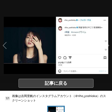
記事に戻る
画像は吉岡里帆のインスタグラムアカウント（＠riho_yoshioka）のス
1/1
クリーンショット