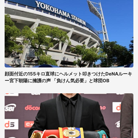
顔面付近の155キロ直球にヘルメット叩きつけたDeNAルーキ
ー宮下朝陽に擁護の声 「負けん気必要」と球団OB