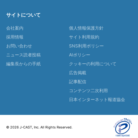
サイトについて
会社案内
個人情報保護方針
採用情報
サイト利用規約
お問い合わせ
SNS利用ポリシー
ニュース読者投稿
AIポリシー
編集長からの手紙
クッキーの利用について
広告掲載
記事配信
コンテンツ二次利用
日本インターネット報道協会
© 2026 J-CAST, Inc. All Rights Reserved.