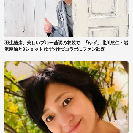
羽生結弦、美しいブルー基調の衣装で...「ゆず」北川悠仁・岩
沢厚治と3ショット ゆず×ゆづコラボにファン歓喜