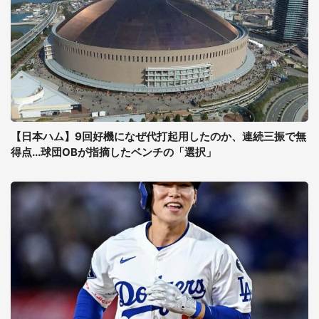
【日本ハム】9回好機になぜ代打起用したのか、連続三振で無
得点...球団OBが指摘したベンチの「選択」