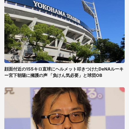
顔面付近の155キロ直球にヘルメット叩きつけたDeNAルーキ
ー宮下朝陽に擁護の声 「負けん気必要」と球団OB