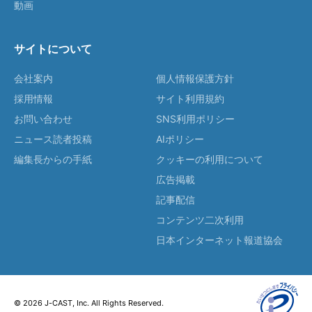
動画
サイトについて
会社案内
個人情報保護方針
採用情報
サイト利用規約
お問い合わせ
SNS利用ポリシー
ニュース読者投稿
AIポリシー
編集長からの手紙
クッキーの利用について
広告掲載
記事配信
コンテンツ二次利用
日本インターネット報道協会
© 2026 J-CAST, Inc. All Rights Reserved.