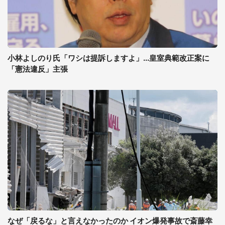
小林よしのり氏「ワシは提訴しますよ」...皇室典範改正案に
「憲法違反」主張
なぜ「戻るな」と言えなかったのか イオン爆発事故で斎藤幸