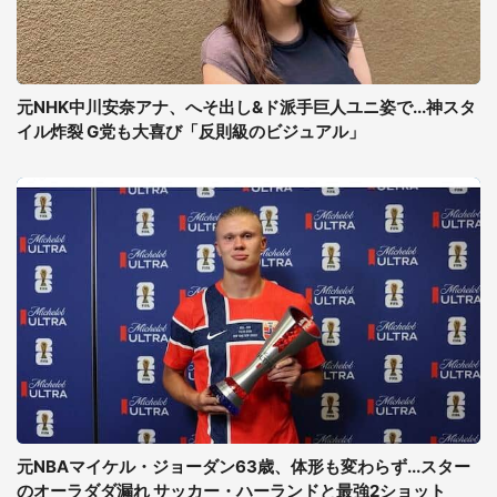
元NHK中川安奈アナ、へそ出し&ド派手巨人ユニ姿で...神スタ
イル炸裂 G党も大喜び「反則級のビジュアル」
元NBAマイケル・ジョーダン63歳、体形も変わらず...スター
のオーラダダ漏れ サッカー・ハーランドと最強2ショット