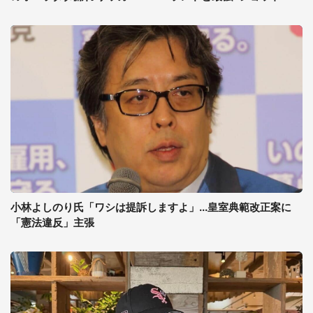
小林よしのり氏「ワシは提訴しますよ」...皇室典範改正案に
「憲法違反」主張