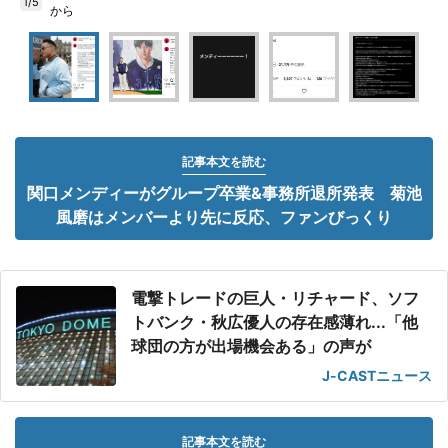
1/5
から
記事本文を読む
関口メンディーがグループ卒業&事務所退所発表 菊池
風磨はメンバーより先に反応、ファンびっくり
電撃トレードの巨人・リチャード、ソフ
トバンク・秋広優人の存在感薄れ...「他
球団の方が出場機会ある」の声が
J-CASTニュース
記事本文を読む