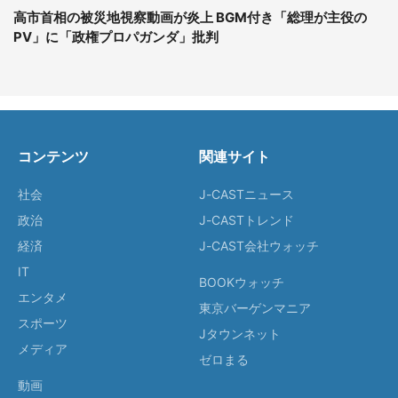
高市首相の被災地視察動画が炎上 BGM付き「総理が主役の
PV」に「政権プロパガンダ」批判
コンテンツ
関連サイト
社会
J-CASTニュース
政治
J-CASTトレンド
経済
J-CAST会社ウォッチ
IT
BOOKウォッチ
エンタメ
東京バーゲンマニア
スポーツ
Jタウンネット
メディア
ゼロまる
動画