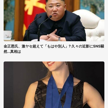
金正恩氏、激ヤセ超えて「もはや別人」? 久々の近影にSNS騒
然...真相は