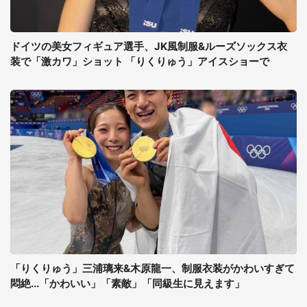
ドイツの美女フィギュア選手、JK風制服&ルーズソックス衣
装で「激カワ」ショット 「りくりゅう」アイスショーで
「りくりゅう」三浦璃来&木原龍一、制服衣装がかわいすぎて
悶絶...「かわいい」「素敵」「同級生に見えます」