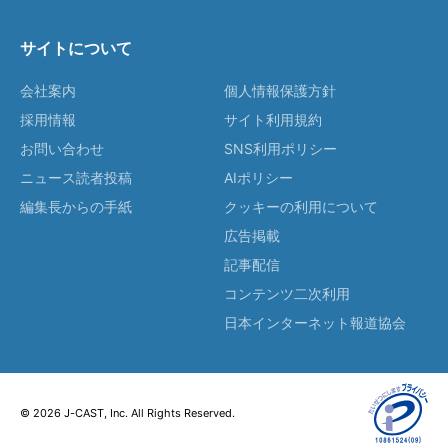
サイトについて
会社案内
個人情報保護方針
採用情報
サイト利用規約
お問い合わせ
SNS利用ポリシー
ニュース読者投稿
AIポリシー
編集長からの手紙
クッキーの利用について
広告掲載
記事配信
コンテンツ二次利用
日本インターネット報道協会
© 2026 J-CAST, Inc. All Rights Reserved.