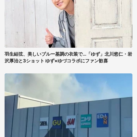
羽生結弦、美しいブルー基調の衣装で...「ゆず」北川悠仁・岩
沢厚治と3ショット ゆず×ゆづコラボにファン歓喜