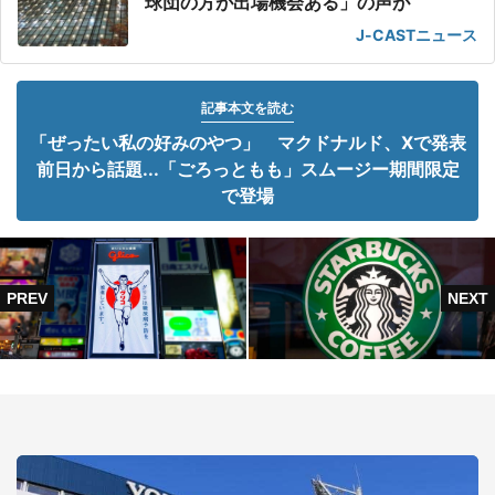
球団の方が出場機会ある」の声が
J-CASTニュース
記事本文を読む
「ぜったい私の好みのやつ」 マクドナルド、Xで発表
前日から話題...「ごろっともも」スムージー期間限定
で登場