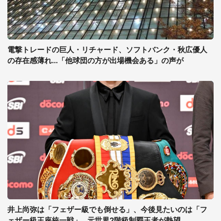
電撃トレードの巨人・リチャード、ソフトバンク・秋広優人
の存在感薄れ...「他球団の方が出場機会ある」の声が
井上尚弥は「フェザー級でも倒せる」、今後見たいのは「フ
ェザー級王座統一戦」...元世界2階級制覇王者が熱望