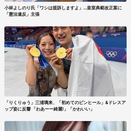
小林よしのり氏「ワシは提訴しますよ」...皇室典範改正案に
「憲法違反」主張
「りくりゅう」三浦璃来、「初めてのピンヒール」&ドレスア
ップ姿に反響 「わあーー綺麗!」「かわいい」