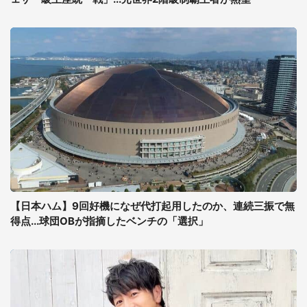
【日本ハム】9回好機になぜ代打起用したのか、連続三振で無
得点...球団OBが指摘したベンチの「選択」