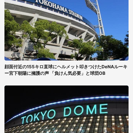
顔面付近の155キロ直球にヘルメット叩きつけたDeNAルーキ
ー宮下朝陽に擁護の声 「負けん気必要」と球団OB