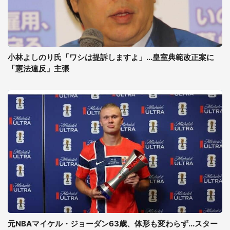
小林よしのり氏「ワシは提訴しますよ」...皇室典範改正案に
「憲法違反」主張
元NBAマイケル・ジョーダン63歳、体形も変わらず...スター