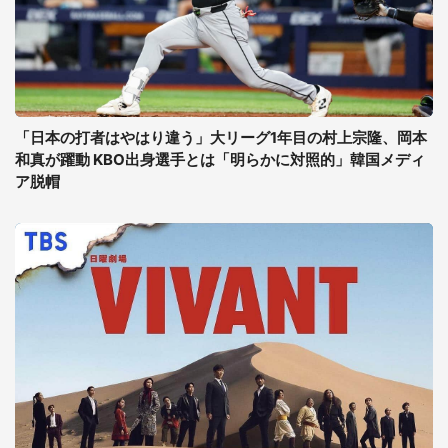
「日本の打者はやはり違う」大リーグ1年目の村上宗隆、岡本
和真が躍動 KBO出身選手とは「明らかに対照的」韓国メディ
ア脱帽