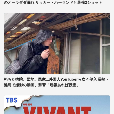
のオーラダダ漏れ サッカー・ハーランドと最強2ショット
朽ちた病院、団地、民家...外国人YouTuberら次々侵入 長崎・
池島で撮影の動画、県警「通報あれば捜査」