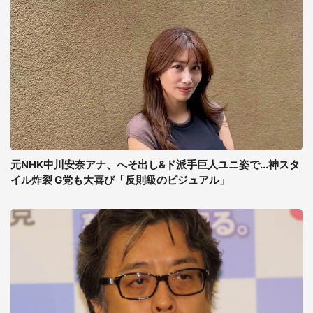
元NHK中川安奈アナ、へそ出し&ド派手巨人ユニ姿で...神スタ
イル炸裂 G党も大喜び「反則級のビジュアル」