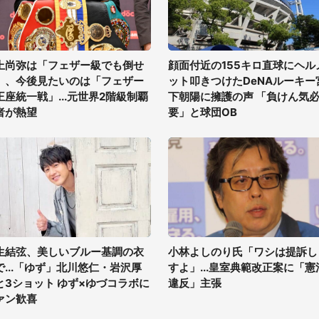
上尚弥は「フェザー級でも倒せ
顔面付近の155キロ直球にヘル
」、今後見たいのは「フェザー
ット叩きつけたDeNAルーキー
王座統一戦」...元世界2階級制覇
下朝陽に擁護の声 「負けん気
者が熱望
要」と球団OB
生結弦、美しいブルー基調の衣
小林よしのり氏「ワシは提訴し
で...「ゆず」北川悠仁・岩沢厚
すよ」...皇室典範改正案に「憲
と3ショット ゆず×ゆづコラボに
違反」主張
ァン歓喜