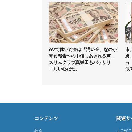
AVで稼いだ金は「汚い金」なのか
市
寄付報告への中傷にあきれる声...
男
スリムクラブ真栄田もバッサリ
ョ
「汚い心だね」
似
コンテンツ
関連サ
社会
J-CAS