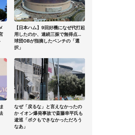
メ
【日本ハム】9回好機になぜ代打起
宮
用したのか、連続三振で無得点...
必
球団OBが指摘したベンチの「選
択」
ま
なぜ「戻るな」と言えなかったの
法
か イオン爆発事故で斎藤幸平氏も
逡巡「ボクもできなかっただろう
なあ」