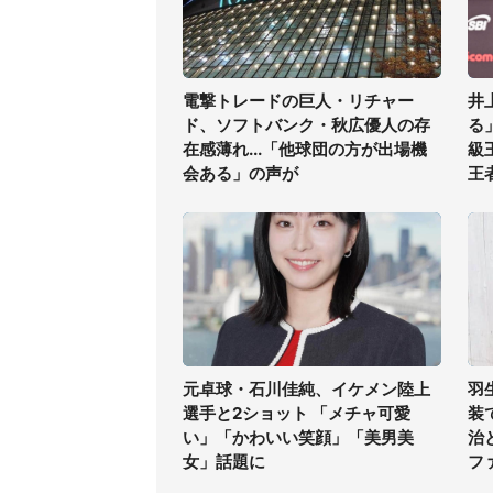
電撃トレードの巨人・リチャー
井
ド、ソフトバンク・秋広優人の存
る
在感薄れ...「他球団の方が出場機
級
会ある」の声が
王
元卓球・石川佳純、イケメン陸上
羽
選手と2ショット 「メチャ可愛
装
い」「かわいい笑顔」「美男美
治
女」話題に
フ