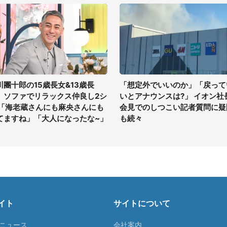
川團十郎の15歳長女&13歳長
「想定外でいいのか」「戻って
、ソファでリラックス仲良し2シ
いとアナウンスは?」 イオン社
 「海老蔵さんにも麻央さんにも
会見でのしつこい記者質問に疑
てますね」「大人になったな~」
も続々
イト
サイトについて
Tニュース
会社案内