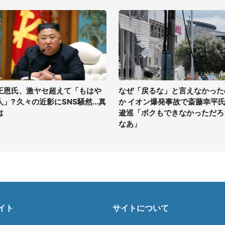
正恩氏、激ヤセ超えて「もはや
なぜ「戻るな」と言えなかった
人」? 久々の近影にSNS騒然...真
か イオン爆発事故で斎藤幸平
は
逡巡「ボクもできなかっただろ
なあ」
イト
サイトについて