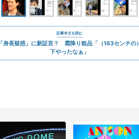
記事本文を読む
「身長疑惑」に新証言？ 霜降り粗品「（163センチの
下やったなぁ」