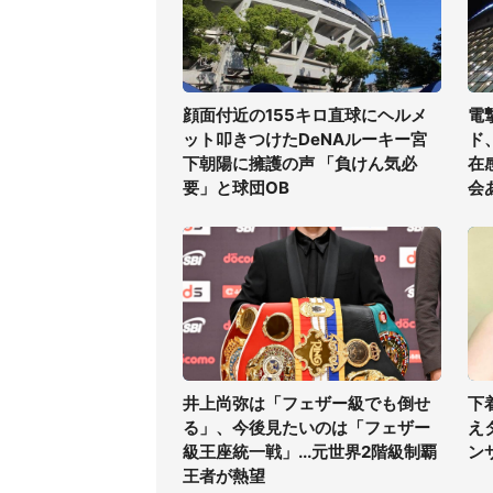
顔面付近の155キロ直球にヘルメ
電
ット叩きつけたDeNAルーキー宮
ド
下朝陽に擁護の声 「負けん気必
在
要」と球団OB
会
井上尚弥は「フェザー級でも倒せ
下
る」、今後見たいのは「フェザー
え
級王座統一戦」...元世界2階級制覇
ン
王者が熱望