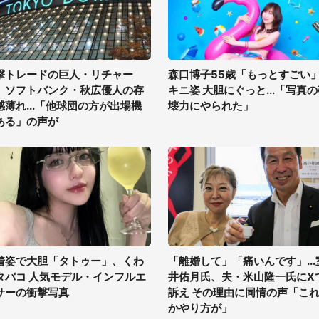
撃トレードの巨人・リチャー
森口博子55歳「もっとすごい
、ソフトバンク・秋広優人の存
キニ姿 大胆にぐっと...「写真
感薄れ...「他球団の方が出場機
壊力にやられた」
ある」の声が
着姿で大胆「タトゥー」、くわ
「離婚して」「痛いんです」...
タバコ 人気モデル・インフルエ
井佑月氏、夫・米山隆一氏にX
サーの衝撃写真
訴え その理由に同情の声「こ
かやり方が」