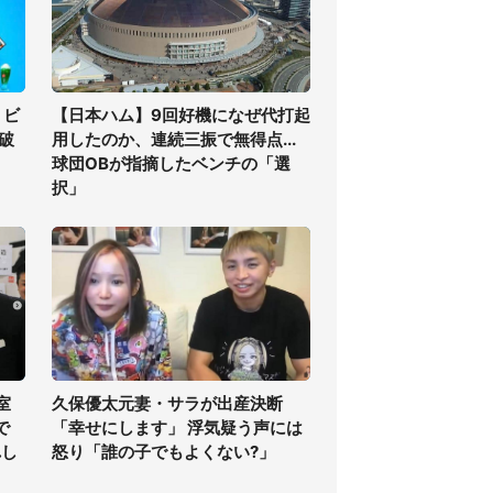
」ビ
【日本ハム】9回好機になぜ代打起
の破
用したのか、連続三振で無得点...
球団OBが指摘したベンチの「選
択」
室
久保優太元妻・サラが出産決断
で
「幸せにします」 浮気疑う声には
れし
怒り「誰の子でもよくない?」