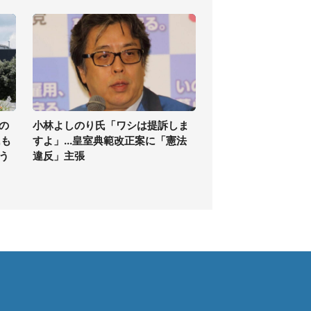
の
小林よしのり氏「ワシは提訴しま
氏も
すよ」...皇室典範改正案に「憲法
う
違反」主張