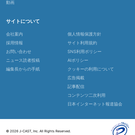
動画
サイトについて
会社案内
個人情報保護方針
採用情報
サイト利用規約
お問い合わせ
SNS利用ポリシー
ニュース読者投稿
AIポリシー
編集長からの手紙
クッキーの利用について
広告掲載
記事配信
コンテンツ二次利用
日本インターネット報道協会
© 2026 J-CAST, Inc. All Rights Reserved.