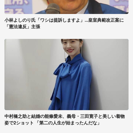
小林よしのり氏「ワシは提訴しますよ」...皇室典範改正案に
「憲法違反」主張
中村橋之助と結婚の能條愛未、義母・三田寛子と美しい着物
姿で2ショット 「第二の人生が始まったんだな」