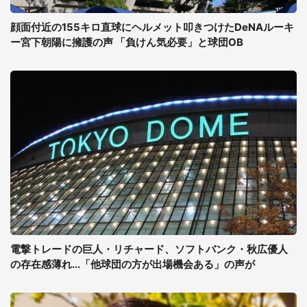
顔面付近の155キロ直球にヘルメット叩きつけたDeNAルーキ
ー宮下朝陽に擁護の声 「負けん気必要」と球団OB
電撃トレードの巨人・リチャード、ソフトバンク・秋広優人
の存在感薄れ...「他球団の方が出場機会ある」の声が