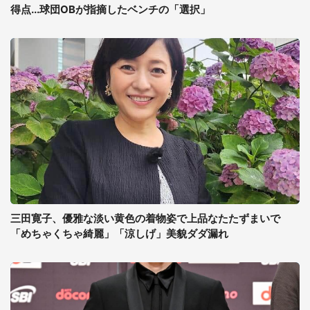
得点...球団OBが指摘したベンチの「選択」
三田寛子、優雅な淡い黄色の着物姿で上品なたたずまいで
「めちゃくちゃ綺麗」「涼しげ」美貌ダダ漏れ