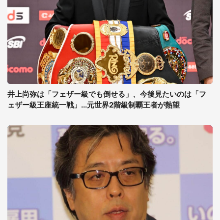
井上尚弥は「フェザー級でも倒せる」、今後見たいのは「フ
ェザー級王座統一戦」...元世界2階級制覇王者が熱望