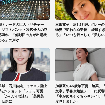
撃トレードの巨人・リチャー
三田寛子、涼しげ淡いグレーの
、ソフトバンク・秋広優人の存
物姿で変わらぬ美貌 「綺麗す
感薄れ...「他球団の方が出場機
る」「いつも若々しくて美しい
ある」の声が
卓球・石川佳純、イケメン陸上
加藤茶の45歳年下妻・綾菜、
手と2ショット 「メチャ可愛
文字」手書き勉強ノートに反響
」「かわいい笑顔」「美男美
「字がめちゃくちゃキレイ!」
」話題に
度見しました」