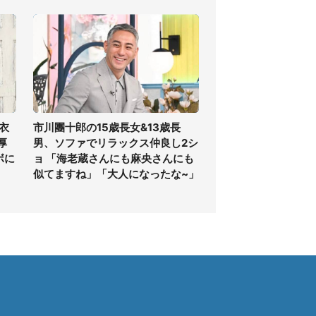
衣
市川團十郎の15歳長女&13歳長
厚
男、ソファでリラックス仲良し2シ
ボに
ョ 「海老蔵さんにも麻央さんにも
似てますね」「大人になったな~」