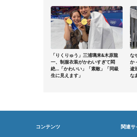
「りくりゅう」三浦璃来&木原龍
な
一、制服衣装がかわいすぎて悶
か
絶...「かわいい」「素敵」「同級
逡
生に見えます」
な
コンテンツ
関連サ