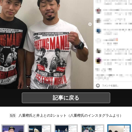
記事に戻る
八重樫氏と井上との2ショット（八重樫氏のインスタグラムより）
5/5