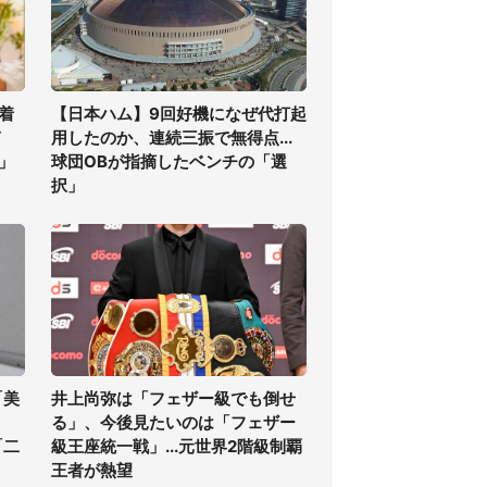
着
【日本ハム】9回好機になぜ代打起
ぎ
用したのか、連続三振で無得点...
」
球団OBが指摘したベンチの「選
択」
「美
井上尚弥は「フェザー級でも倒せ
る」、今後見たいのは「フェザー
「二
級王座統一戦」...元世界2階級制覇
王者が熱望