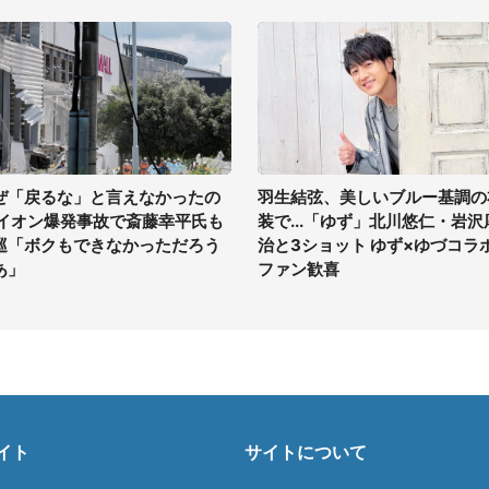
ぜ「戻るな」と言えなかったの
羽生結弦、美しいブルー基調の
 イオン爆発事故で斎藤幸平氏も
装で...「ゆず」北川悠仁・岩沢
巡「ボクもできなかっただろう
治と3ショット ゆず×ゆづコラ
あ」
ファン歓喜
イト
サイトについて