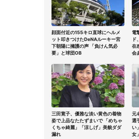
顔面付近の155キロ直球にヘルメ
電
ット叩きつけたDeNAルーキー宮
ド
下朝陽に擁護の声 「負けん気必
在
要」と球団OB
会
三田寛子、優雅な淡い黄色の着物
元
姿で上品なたたずまいで 「めちゃ
選
くちゃ綺麗」「涼しげ」美貌ダダ
い
漏れ
女