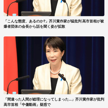
「こんな態度、あるのか?」芥川賞作家が猛批判 高市首相が被
爆者団体の会長から話を聞く姿が拡散
「間違った人間が総理になってしまった...」芥川賞作家が批判
高市首相「中傷動画」疑惑で