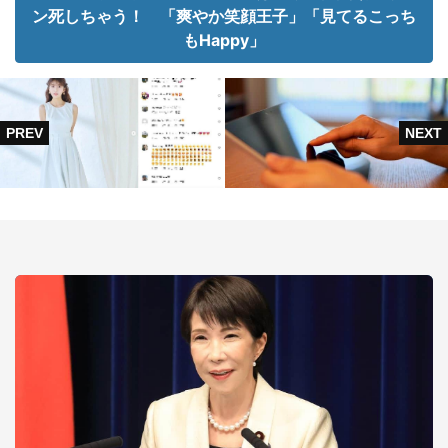
ン死しちゃう！ 「爽やか笑顔王子」「見てるこっち
もHappy」