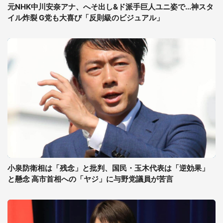
元NHK中川安奈アナ、へそ出し&ド派手巨人ユニ姿で...神スタ
イル炸裂 G党も大喜び「反則級のビジュアル」
小泉防衛相は「残念」と批判、国民・玉木代表は「逆効果」
と懸念 高市首相への「ヤジ」に与野党議員が苦言