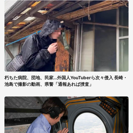
朽ちた病院、団地、民家...外国人YouTuberら次々侵入 長崎・
池島で撮影の動画、県警「通報あれば捜査」