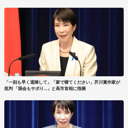
「一刻も早く退陣して」「家で寝てください」芥川賞作家が
批判 「国会もサボり...」と高市首相に指摘