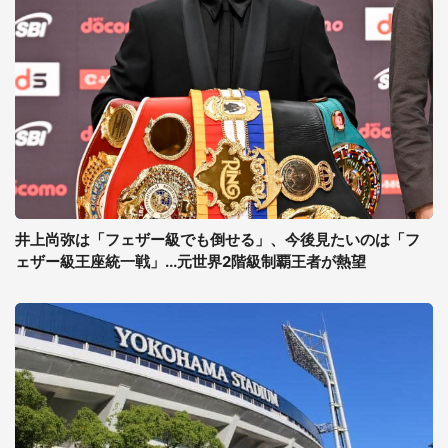
井上尚弥は「フェザー級でも倒せる」、今後見たいのは「フ
ェザー級王座統一戦」...元世界2階級制覇王者が熱望