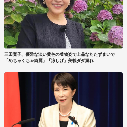
三田寛子、優雅な淡い黄色の着物姿で上品なたたずまいで
「めちゃくちゃ綺麗」「涼しげ」美貌ダダ漏れ