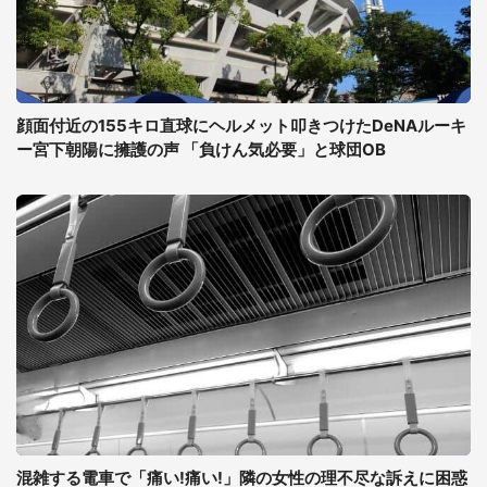
顔面付近の155キロ直球にヘルメット叩きつけたDeNAルーキ
ー宮下朝陽に擁護の声 「負けん気必要」と球団OB
混雑する電車で「痛い!痛い!」隣の女性の理不尽な訴えに困惑