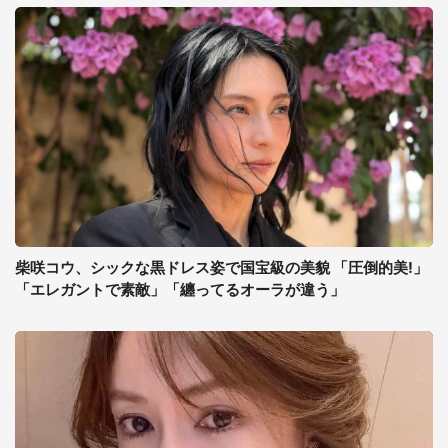
柴咲コウ、シックな黒ドレス姿で国宝級の美貌 「圧倒的美!」
「エレガントで素敵」「纏ってるオーラが違う」