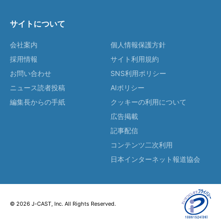
サイトについて
会社案内
個人情報保護方針
採用情報
サイト利用規約
お問い合わせ
SNS利用ポリシー
ニュース読者投稿
AIポリシー
編集長からの手紙
クッキーの利用について
広告掲載
記事配信
コンテンツ二次利用
日本インターネット報道協会
© 2026 J-CAST, Inc. All Rights Reserved.