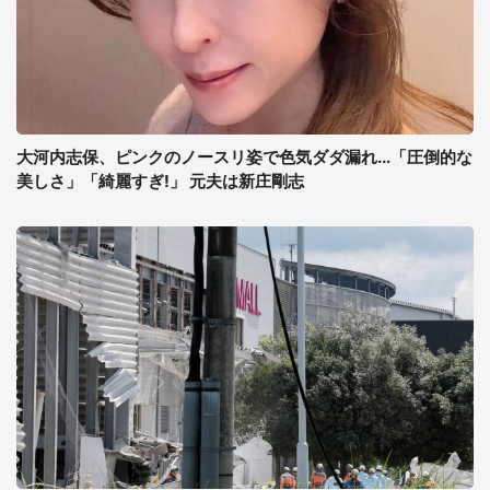
大河内志保、ピンクのノースリ姿で色気ダダ漏れ...「圧倒的な
美しさ」「綺麗すぎ!」 元夫は新庄剛志