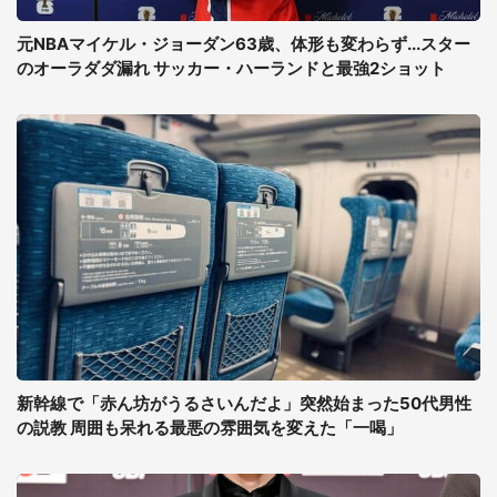
元NBAマイケル・ジョーダン63歳、体形も変わらず...スター
のオーラダダ漏れ サッカー・ハーランドと最強2ショット
新幹線で「赤ん坊がうるさいんだよ」突然始まった50代男性
の説教 周囲も呆れる最悪の雰囲気を変えた「一喝」