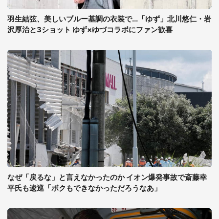
羽生結弦、美しいブルー基調の衣装で...「ゆず」北川悠仁・岩
沢厚治と3ショット ゆず×ゆづコラボにファン歓喜
なぜ「戻るな」と言えなかったのか イオン爆発事故で斎藤幸
平氏も逡巡「ボクもできなかっただろうなあ」