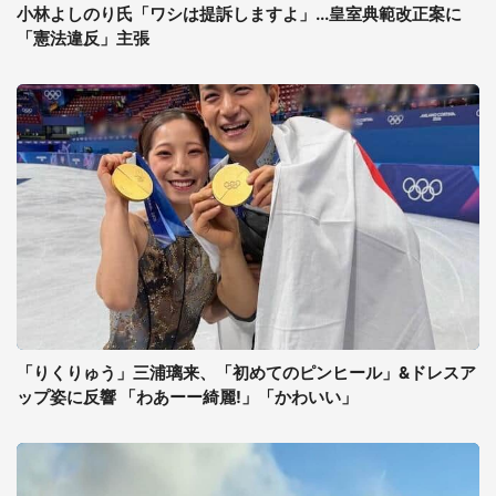
小林よしのり氏「ワシは提訴しますよ」...皇室典範改正案に
「憲法違反」主張
「りくりゅう」三浦璃来、「初めてのピンヒール」&ドレスア
ップ姿に反響 「わあーー綺麗!」「かわいい」