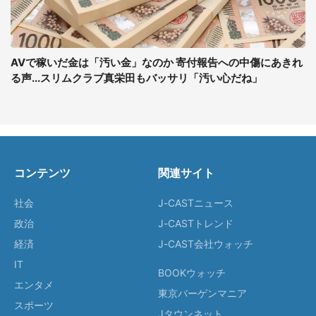
AVで稼いだ金は「汚い金」なのか 寄付報告への中傷にあきれ
る声...スリムクラブ真栄田もバッサリ「汚い心だね」
コンテンツ
関連サイト
社会
J-CASTニュース
政治
J-CASTトレンド
経済
J-CAST会社ウォッチ
IT
BOOKウォッチ
エンタメ
東京バーゲンマニア
スポーツ
Jタウンネット