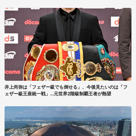
井上尚弥は「フェザー級でも倒せる」、今後見たいのは「フ
ェザー級王座統一戦」...元世界2階級制覇王者が熱望