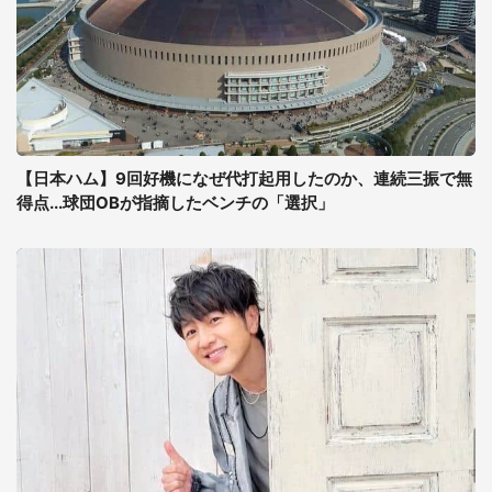
【日本ハム】9回好機になぜ代打起用したのか、連続三振で無
得点...球団OBが指摘したベンチの「選択」