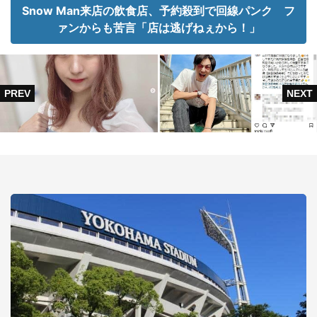
Snow Man来店の飲食店、予約殺到で回線パンク フ
ァンからも苦言「店は逃げねぇから！」