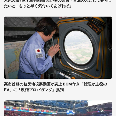
人気夫婦YouTuber離婚 夫が涙の発表「普通の人として暮らし
たいと...もっと早く気付いてあげれば」
高市首相の被災地視察動画が炎上 BGM付き「総理が主役の
PV」に「政権プロパガンダ」批判