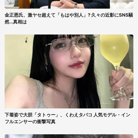
金正恩氏、激ヤセ超えて「もはや別人」? 久々の近影にSNS騒
然...真相は
下着姿で大胆「タトゥー」、くわえタバコ 人気モデル・イン
フルエンサーの衝撃写真