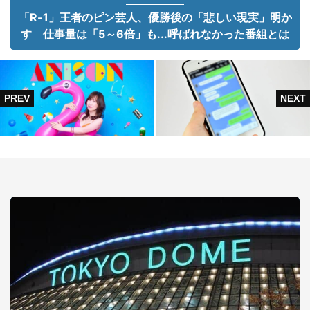
「R-1」王者のピン芸人、優勝後の「悲しい現実」明か
す 仕事量は「5～6倍」も...呼ばれなかった番組とは