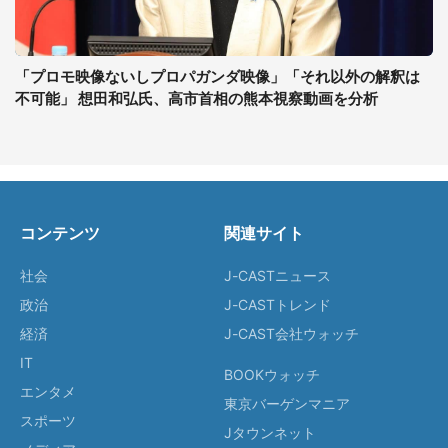
「プロモ映像ないしプロパガンダ映像」「それ以外の解釈は
不可能」 想田和弘氏、高市首相の熊本視察動画を分析
コンテンツ
関連サイト
社会
J-CASTニュース
政治
J-CASTトレンド
経済
J-CAST会社ウォッチ
IT
BOOKウォッチ
エンタメ
東京バーゲンマニア
スポーツ
Jタウンネット