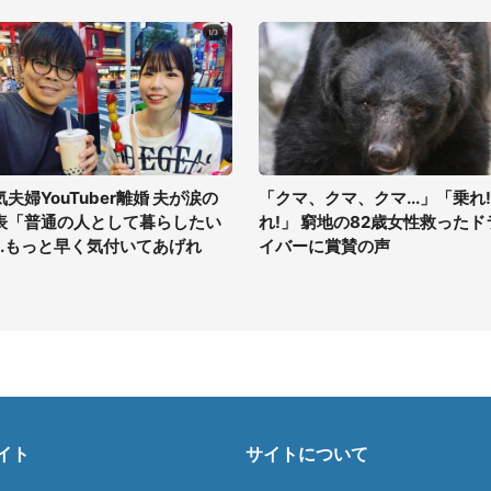
気夫婦YouTuber離婚 夫が涙の
「クマ、クマ、クマ...」「乗れ!
表「普通の人として暮らしたい
れ!」 窮地の82歳女性救ったド
...もっと早く気付いてあげれ
イバーに賞賛の声
」
イト
サイトについて