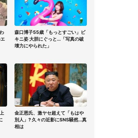
わ
森口博子55歳「もっとすごい」ビ
ルエ
キニ姿 大胆にぐっと...「写真の破
壊力にやられた」
上
金正恩氏、激ヤセ超えて「もはや
に
別人」? 久々の近影にSNS騒然...真
相は