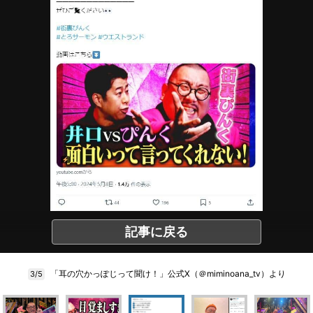
記事に戻る
「耳の穴かっぽじって聞け！」公式X（＠miminoana_tv）より
3/5