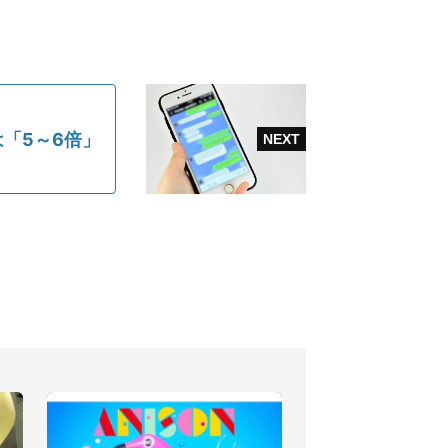
「5～6倍」