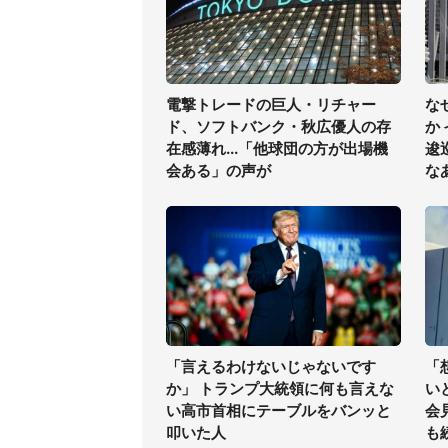
電撃トレードの巨人・リチャー
な
ド、ソフトバンク・秋広優人の存
か
在感薄れ...「他球団の方が出場機
逡
会ある」の声が
な
「言えるわけないじゃないです
「
か」 トランプ大統領に何も言えな
い
い高市首相にテーブルをバンッと
会
叩いた人
も