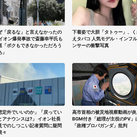
ぜ「戻るな」と言えなかったの
下着姿で大胆「タトゥー」、く
 イオン爆発事故で斎藤幸平氏も
えタバコ 人気モデル・インフ
巡「ボクもできなかっただろう
ンサーの衝撃写真
あ」
想定外でいいのか」「戻ってい
高市首相の被災地視察動画が炎
とアナウンスは?」 イオン社長
BGM付き「総理が主役のPV」
見でのしつこい記者質問に疑問
「政権プロパガンダ」批判
続々