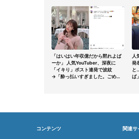
「はいはい年収億だから黙れよば
人
ーか」 人気YouTuber、深夜に
発
「イキり」ポスト連発で波紋
と
→「酔っ払いすぎました。ごめん
ば
なさい」
コンテンツ
関連サ