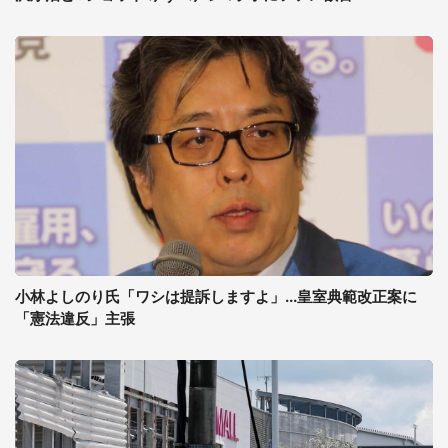
小林よしのり氏「ワシは提訴しますよ」...皇室典範改正案に
「憲法違反」主張