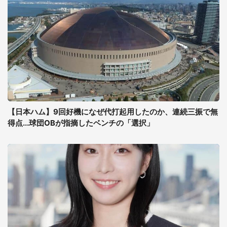
【日本ハム】9回好機になぜ代打起用したのか、連続三振で無
得点...球団OBが指摘したベンチの「選択」