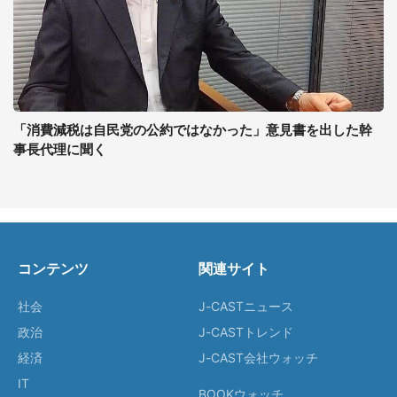
「消費減税は自民党の公約ではなかった」意見書を出した幹
事長代理に聞く
コンテンツ
関連サイト
社会
J-CASTニュース
政治
J-CASTトレンド
経済
J-CAST会社ウォッチ
IT
BOOKウォッチ