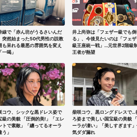
幹線で「赤ん坊がうるさいんだ
井上尚弥は「フェザー級でも倒
」突然始まった50代男性の説教
る」、今後見たいのは「フェザ
囲も呆れる最悪の雰囲気を変え
級王座統一戦」...元世界2階級
「一喝」
王者が熱望
咲コウ、シックな黒ドレス姿で
柴咲コウ、黒ロングドレスで...
宝級の美貌 「圧倒的美!」「エレ
ろ姿まで美しい国宝級の美貌 
ントで素敵」「纏ってるオーラ
ーラが凄い」「美しすぎます」
違う」
気ダダ漏れ