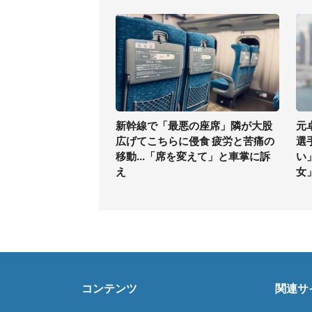
新幹線で「最悪の座席」隣が大股
元
広げてこちらに侵食 疲労と苦痛の
選
移動...「席を変えて」と車掌に訴
い
え
女
コンテンツ
関連サ