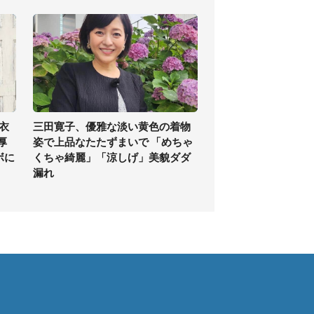
衣
三田寛子、優雅な淡い黄色の着物
厚
姿で上品なたたずまいで 「めちゃ
ボに
くちゃ綺麗」「涼しげ」美貌ダダ
漏れ