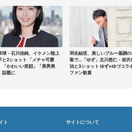
卓球・石川佳純、イケメン陸上
羽生結弦、美しいブルー基調の
手と2ショット 「メチャ可愛
装で...「ゆず」北川悠仁・岩沢
」「かわいい笑顔」「美男美
治と3ショット ゆず×ゆづコラ
」話題に
ファン歓喜
イト
サイトについて