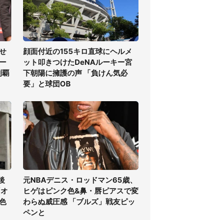
せ
顔面付近の155キロ直球にヘルメ
ー
ット叩きつけたDeNAルーキー宮
制覇
下朝陽に擁護の声 「負けん気必
要」と球団OB
後
元NBAデニス・ロッドマン65歳、
「オ
ヒゲはピンク色&鼻・唇ピアスで変
色
わらぬ威圧感 「ブルズ」戦友ピッ
ペンと