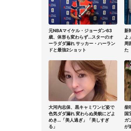
元NBAマイケル・ジョーダン63
新
歳、体形も変わらず...スターのオ
よ
ーラダダ漏れ サッカー・ハーラン
周
ドと最強2ショット
た
大河内志保、黒キャミワンピ姿で
柴
色気ダダ漏れ 変わらぬ美貌にどよ
国
めき...「美人過ぎ」「美しすぎ
ガ
る」
が