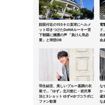
顔面付近の155キロ直球にヘルメ
電
ット叩きつけたDeNAルーキー宮
ド
下朝陽に擁護の声 「負けん気必
在
要」と球団OB
会
羽生結弦、美しいブルー基調の衣
な
装で...「ゆず」北川悠仁・岩沢厚
か
治と3ショット ゆず×ゆづコラボに
逡
ファン歓喜
な