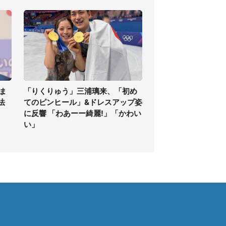
ま
「りくりゅう」三浦璃来、「初め
法
てのピンヒール」&ドレスアップ姿
に反響 「わあーー綺麗!」「かわい
い」