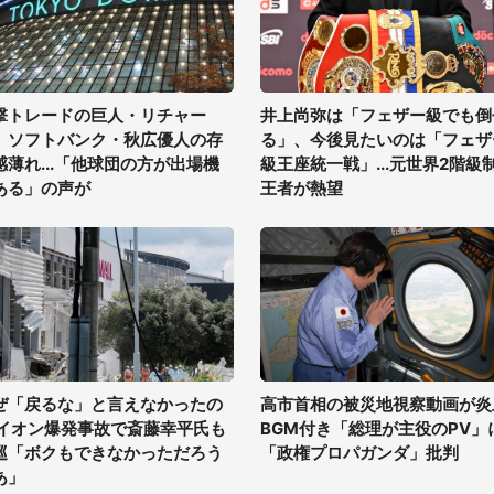
撃トレードの巨人・リチャー
井上尚弥は「フェザー級でも倒
、ソフトバンク・秋広優人の存
る」、今後見たいのは「フェザ
感薄れ...「他球団の方が出場機
級王座統一戦」...元世界2階級
ある」の声が
王者が熱望
ぜ「戻るな」と言えなかったの
高市首相の被災地視察動画が炎
 イオン爆発事故で斎藤幸平氏も
BGM付き「総理が主役のPV」
巡「ボクもできなかっただろう
「政権プロパガンダ」批判
あ」