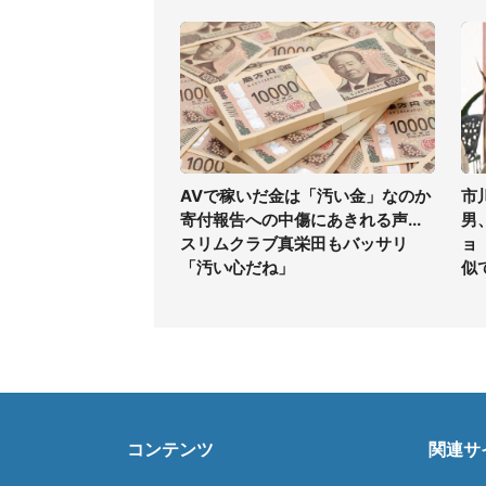
AVで稼いだ金は「汚い金」なのか
市
寄付報告への中傷にあきれる声...
男
スリムクラブ真栄田もバッサリ
ョ
「汚い心だね」
似
コンテンツ
関連サ