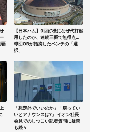
せ
【日本ハム】9回好機になぜ代打起
ー
用したのか、連続三振で無得点...
制覇
球団OBが指摘したベンチの「選
択」
上
「想定外でいいのか」「戻ってい
に
いとアナウンスは?」 イオン社長
会見でのしつこい記者質問に疑問
も続々