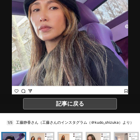
記事に戻る
工藤静香さん（工藤さんのインスタグラム（＠kudo_shizuka）より）
1/5