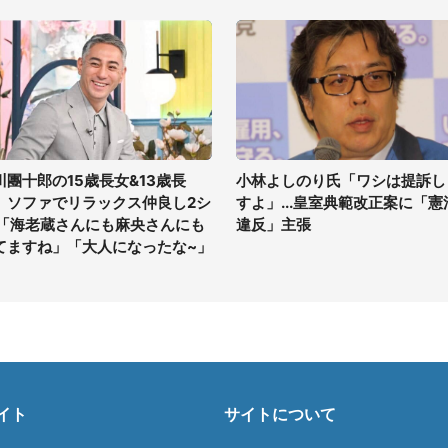
川團十郎の15歳長女&13歳長
小林よしのり氏「ワシは提訴し
、ソファでリラックス仲良し2シ
すよ」...皇室典範改正案に「憲
 「海老蔵さんにも麻央さんにも
違反」主張
てますね」「大人になったな~」
イト
サイトについて