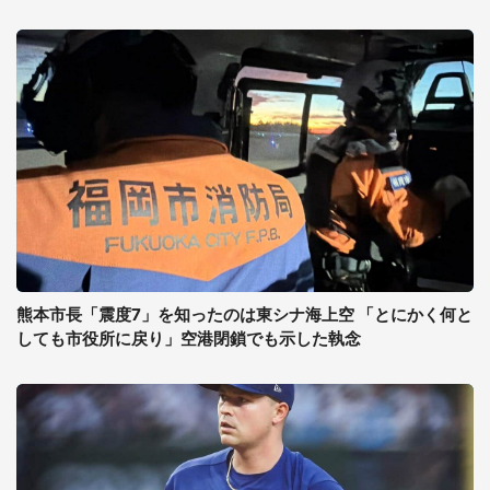
熊本市長「震度7」を知ったのは東シナ海上空 「とにかく何と
しても市役所に戻り」空港閉鎖でも示した執念