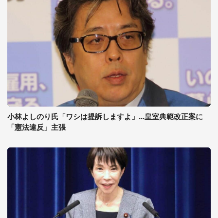
小林よしのり氏「ワシは提訴しますよ」...皇室典範改正案に
「憲法違反」主張