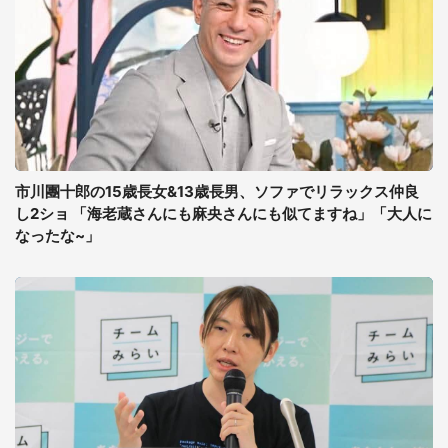
市川團十郎の15歳長女&13歳長男、ソファでリラックス仲良
し2ショ 「海老蔵さんにも麻央さんにも似てますね」「大人に
なったな~」