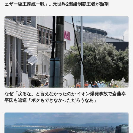
ェザー級王座統一戦」...元世界2階級制覇王者が熱望
なぜ「戻るな」と言えなかったのか イオン爆発事故で斎藤幸
平氏も逡巡「ボクもできなかっただろうなあ」