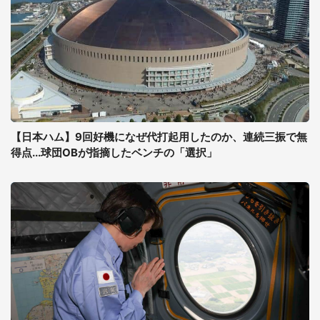
【日本ハム】9回好機になぜ代打起用したのか、連続三振で無
得点...球団OBが指摘したベンチの「選択」