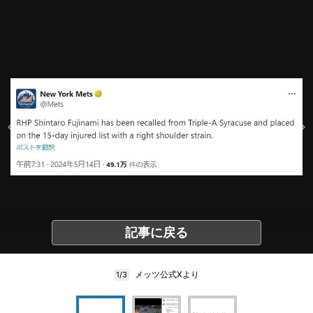
記事に戻る
メッツ公式Xより
1/3