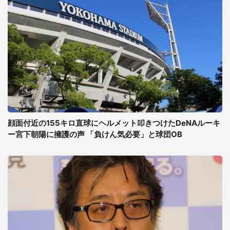
顔面付近の155キロ直球にヘルメット叩きつけたDeNAルーキ
ー宮下朝陽に擁護の声 「負けん気必要」と球団OB