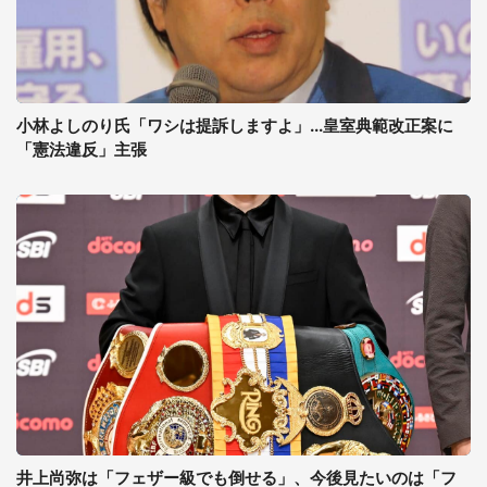
小林よしのり氏「ワシは提訴しますよ」...皇室典範改正案に
「憲法違反」主張
井上尚弥は「フェザー級でも倒せる」、今後見たいのは「フ