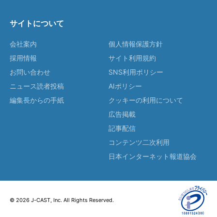
サイトについて
会社案内
個人情報保護方針
採用情報
サイト利用規約
お問い合わせ
SNS利用ポリシー
ニュース読者投稿
AIポリシー
編集長からの手紙
クッキーの利用について
広告掲載
記事配信
コンテンツ二次利用
日本インターネット報道協会
© 2026 J-CAST, Inc. All Rights Reserved.