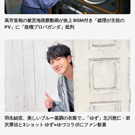
高市首相の被災地視察動画が炎上 BGM付き「総理が主役の
PV」に「政権プロパガンダ」批判
羽生結弦、美しいブルー基調の衣装で...「ゆず」北川悠仁・岩
沢厚治と3ショット ゆず×ゆづコラボにファン歓喜