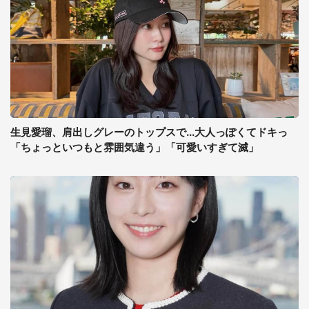
生見愛瑠、肩出しグレーのトップスで...大人っぽくてドキっ
「ちょっといつもと雰囲気違う」「可愛いすぎて滅」