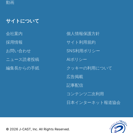
動画
サイトについて
会社案内
個人情報保護方針
採用情報
サイト利用規約
お問い合わせ
SNS利用ポリシー
ニュース読者投稿
AIポリシー
編集長からの手紙
クッキーの利用について
広告掲載
記事配信
コンテンツ二次利用
日本インターネット報道協会
© 2026 J-CAST, Inc. All Rights Reserved.