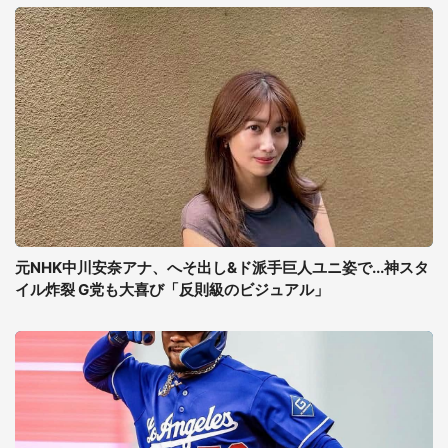
元NHK中川安奈アナ、へそ出し&ド派手巨人ユニ姿で...神スタ
イル炸裂 G党も大喜び「反則級のビジュアル」