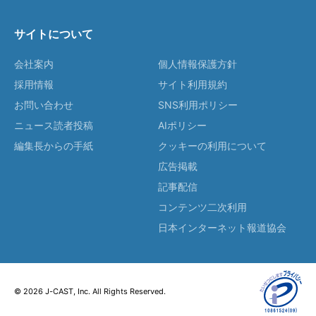
サイトについて
会社案内
個人情報保護方針
採用情報
サイト利用規約
お問い合わせ
SNS利用ポリシー
ニュース読者投稿
AIポリシー
編集長からの手紙
クッキーの利用について
広告掲載
記事配信
コンテンツ二次利用
日本インターネット報道協会
© 2026 J-CAST, Inc. All Rights Reserved.