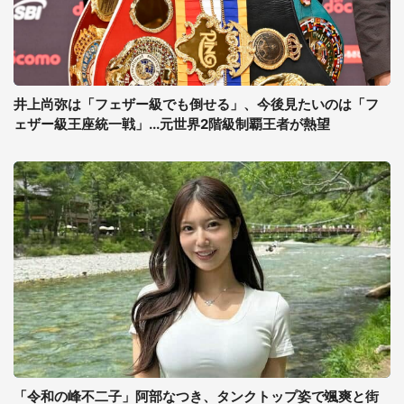
井上尚弥は「フェザー級でも倒せる」、今後見たいのは「フ
ェザー級王座統一戦」...元世界2階級制覇王者が熱望
「令和の峰不二子」阿部なつき、タンクトップ姿で颯爽と街