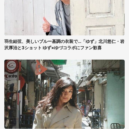
羽生結弦、美しいブルー基調の衣装で...「ゆず」北川悠仁・岩
沢厚治と3ショット ゆず×ゆづコラボにファン歓喜