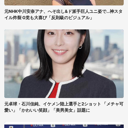
元NHK中川安奈アナ、へそ出し&ド派手巨人ユニ姿で...神スタ
イル炸裂 G党も大喜び「反則級のビジュアル」
元卓球・石川佳純、イケメン陸上選手と2ショット 「メチャ可
愛い」「かわいい笑顔」「美男美女」話題に