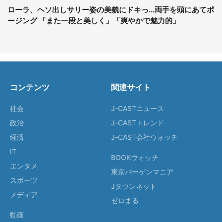
ローラ、ヘソ出しサリー姿の美貌にドキっ...両手を頭にあてポ
ージング 「また一段と美しく」「爽やかで魅力的」
コンテンツ
関連サイト
社会
J-CASTニュース
政治
J-CASTトレンド
経済
J-CAST会社ウォッチ
IT
BOOKウォッチ
エンタメ
東京バーゲンマニア
スポーツ
Jタウンネット
メディア
ゼロまる
動画