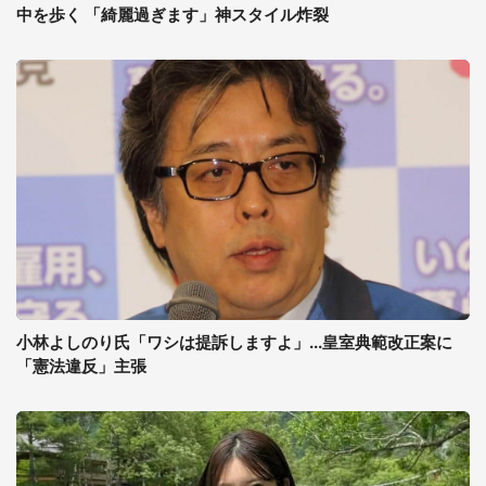
中を歩く 「綺麗過ぎます」神スタイル炸裂
小林よしのり氏「ワシは提訴しますよ」...皇室典範改正案に
「憲法違反」主張