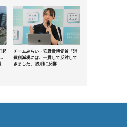
打起
チームみらい・安野貴博党首「消
.
費税減税には、一貫して反対して
選
きました」 説明に反響