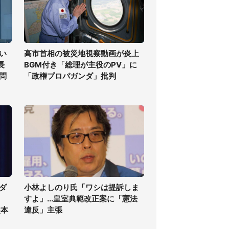
い
高市首相の被災地視察動画が炎上
長
BGM付き「総理が主役のPV」に
問
「政権プロパガンダ」批判
ダ
小林よしのり氏「ワシは提訴しま
すよ」...皇室典範改正案に「憲法
熊本
違反」主張