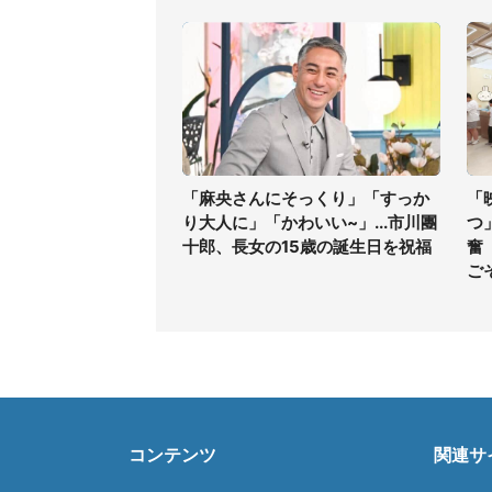
「麻央さんにそっくり」「すっか
「
り大人に」「かわいい~」...市川團
つ
十郎、長女の15歳の誕生日を祝福
奮
ご
コンテンツ
関連サ