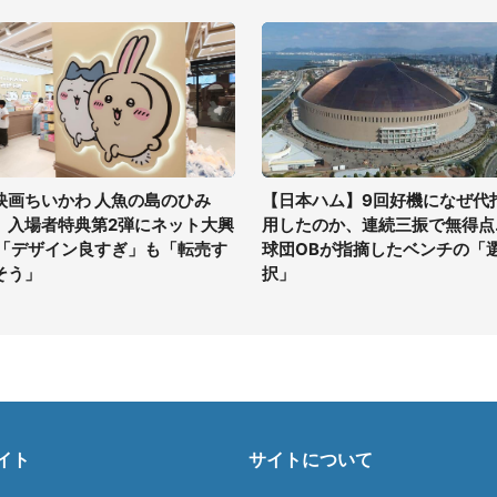
映画ちいかわ 人魚の島のひみ
【日本ハム】9回好機になぜ代
」入場者特典第2弾にネット大興
用したのか、連続三振で無得点..
 「デザイン良すぎ」も「転売す
球団OBが指摘したベンチの「
そう」
択」
イト
サイトについて