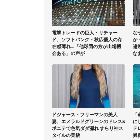
電撃トレードの巨人・リチャー
な
ド、ソフトバンク・秋広優人の存
か
在感薄れ...「他球団の方が出場機
逡
会ある」の声が
な
ドジャース・フリーマンの美人
「
妻、エメラルドグリーンのドレス&
に
ポニテで色気ダダ漏れ すらり神ス
テ
タイルの美貌
異