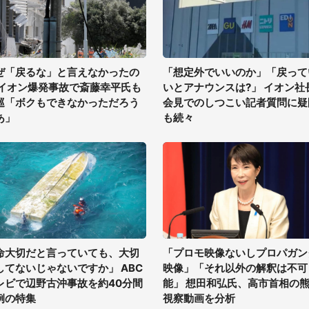
ぜ「戻るな」と言えなかったの
「想定外でいいのか」「戻って
 イオン爆発事故で斎藤幸平氏も
いとアナウンスは?」 イオン社
巡「ボクもできなかっただろう
会見でのしつこい記者質問に疑
あ」
も続々
命大切だと言っていても、大切
「プロモ映像ないしプロパガン
してないじゃないですか」 ABC
映像」「それ以外の解釈は不可
レビで辺野古沖事故を約40分間
能」 想田和弘氏、高市首相の
例の特集
視察動画を分析