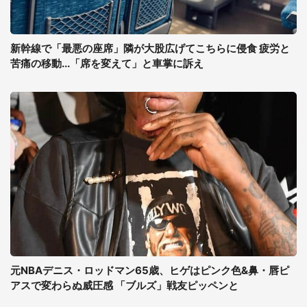
新幹線で「最悪の座席」隣が大股広げてこちらに侵食 疲労と
苦痛の移動...「席を変えて」と車掌に訴え
元NBAデニス・ロッドマン65歳、ヒゲはピンク色&鼻・唇ピ
アスで変わらぬ威圧感 「ブルズ」戦友ピッペンと