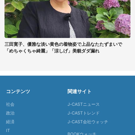
三田寛子、優雅な淡い黄色の着物姿で上品なたたずまいで
「めちゃくちゃ綺麗」「涼しげ」美貌ダダ漏れ
コンテンツ
関連サイト
社会
J-CASTニュース
政治
J-CASTトレンド
経済
J-CAST会社ウォッチ
IT
BOOKウォッチ