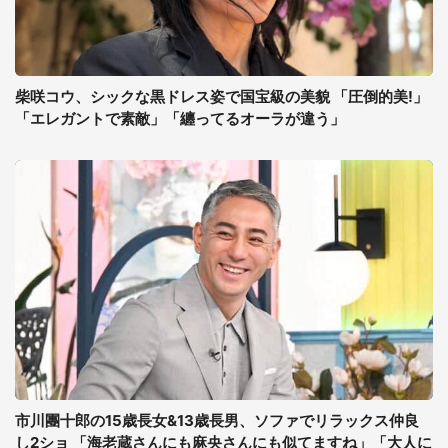
柴咲コウ、シックな黒ドレス姿で国宝級の美貌 「圧倒的美!」
「エレガントで素敵」「纏ってるオーラが違う」
市川團十郎の15歳長女&13歳長男、ソファでリラックス仲良
し2ショ 「海老蔵さんにも麻央さんにも似てますね」「大人に