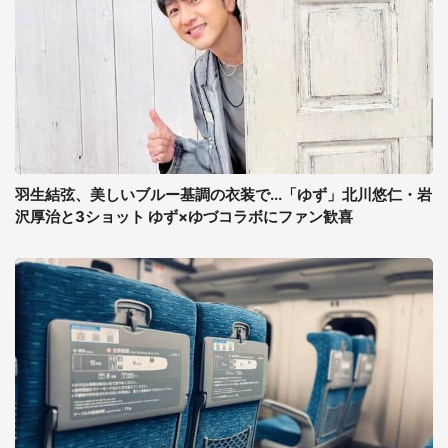
羽生結弦、美しいブルー基調の衣装で...「ゆず」北川悠仁・岩
沢厚治と3ショット ゆず×ゆづコラボにファン歓喜