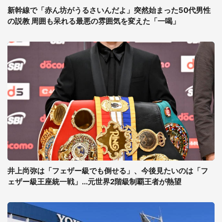
新幹線で「赤ん坊がうるさいんだよ」突然始まった50代男性
の説教 周囲も呆れる最悪の雰囲気を変えた「一喝」
井上尚弥は「フェザー級でも倒せる」、今後見たいのは「フ
ェザー級王座統一戦」...元世界2階級制覇王者が熱望