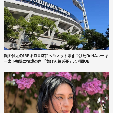
顔面付近の155キロ直球にヘルメット叩きつけたDeNAルーキ
ー宮下朝陽に擁護の声 「負けん気必要」と球団OB