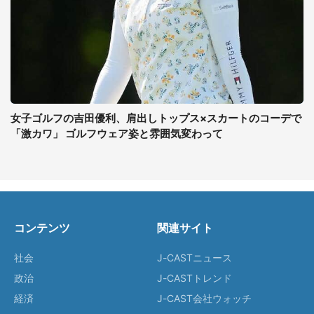
女子ゴルフの吉田優利、肩出しトップス×スカートのコーデで
「激カワ」 ゴルフウェア姿と雰囲気変わって
コンテンツ
関連サイト
社会
J-CASTニュース
政治
J-CASTトレンド
経済
J-CAST会社ウォッチ