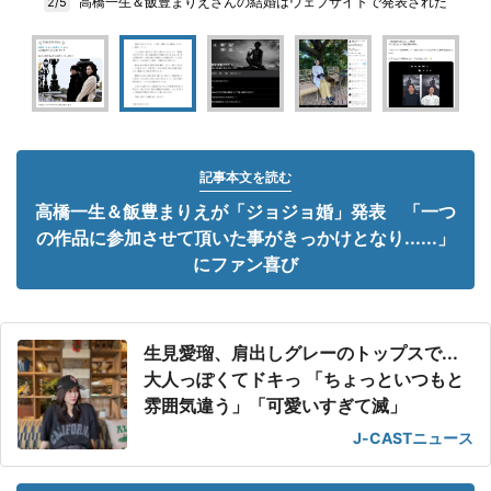
高橋一生＆飯豊まりえさんの結婚はウェブサイトで発表された
2/5
記事本文を読む
高橋一生＆飯豊まりえが「ジョジョ婚」発表 「一つ
の作品に参加させて頂いた事がきっかけとなり......」
にファン喜び
生見愛瑠、肩出しグレーのトップスで...
大人っぽくてドキっ 「ちょっといつもと
雰囲気違う」「可愛いすぎて滅」
J-CASTニュース