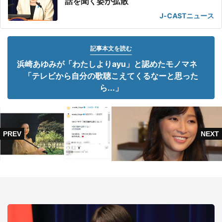
話を聞く姿が拡散
J-CASTニュース
記事本文を読む
浜崎あゆみが「わたしよりayu」と認めたモノマネ
「テレビから自分の歌聴こえてくるなーと思った
ら...」