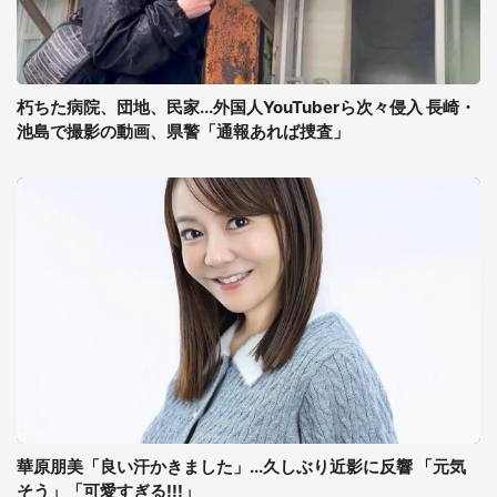
朽ちた病院、団地、民家...外国人YouTuberら次々侵入 長崎・
池島で撮影の動画、県警「通報あれば捜査」
華原朋美「良い汗かきました」...久しぶり近影に反響 「元気
そう」「可愛すぎる!!!」