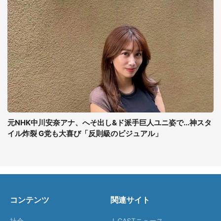
元NHK中川安奈アナ、へそ出し&ド派手巨人ユニ姿で...神スタ
イル炸裂 G党も大喜び「反則級のビジュアル」
コンテンツ
関連サイト
社会
J-CASTニュース