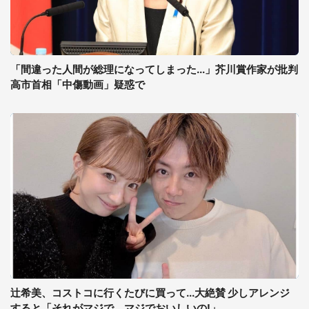
「間違った人間が総理になってしまった...」芥川賞作家が批判
高市首相「中傷動画」疑惑で
辻希美、コストコに行くたびに買って...大絶賛 少しアレンジ
すると「それがマジで、マジでおいしいの!」