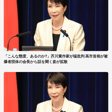
「こんな態度、あるのか?」芥川賞作家が猛批判 高市首相が被
爆者団体の会長から話を聞く姿が拡散