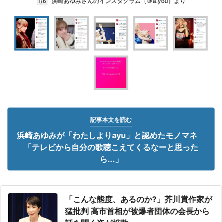
浜崎あゆみさんのインスタグラム（＠a.you）より
1/6
記事本文を読む
浜崎あゆみが「わたしよりayu」と認めたモノマネ
「テレビから自分の歌聴こえてくるなーと思った
ら...」
「こんな態度、あるのか?」芥川賞作家が
猛批判 高市首相が被爆者団体の会長から