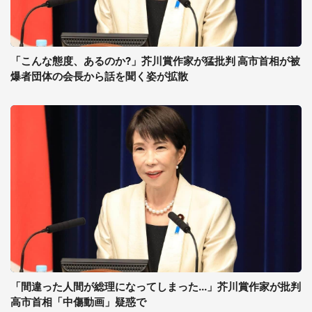
「こんな態度、あるのか?」芥川賞作家が猛批判 高市首相が被
爆者団体の会長から話を聞く姿が拡散
「間違った人間が総理になってしまった...」芥川賞作家が批判
高市首相「中傷動画」疑惑で