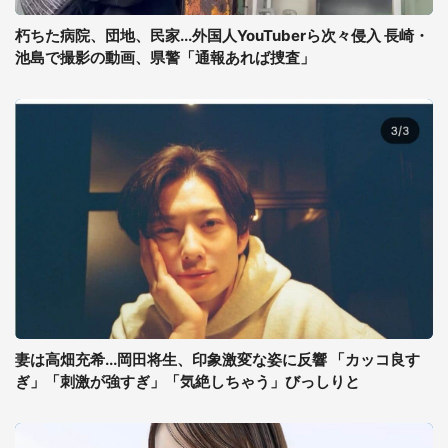
朽ちた病院、団地、民家...外国人YouTuberら次々侵入 長崎・
池島で撮影の動画、県警「通報あれば捜査」
妻は高畑充希...岡田将生、印象激変な姿に反響 「カッコ良す
ぎ」「刺激が強すぎ」「気絶しちゃう」びっしりと