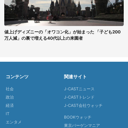
値上げディズニーの「オワコン化」が始まった 「子ども200
万人減」の裏で増える40代以上の来園者
コンテンツ
関連サイト
社会
J-CASTニュース
政治
J-CASTトレンド
経済
J-CAST会社ウォッチ
IT
BOOKウォッチ
エンタメ
東京バーゲンマニア