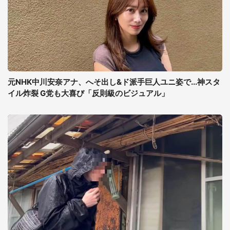
元NHK中川安奈アナ、へそ出し&ド派手巨人ユニ姿で...神スタ
イル炸裂 G党も大喜び「反則級のビジュアル」