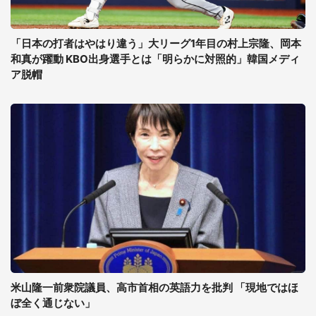
「日本の打者はやはり違う」大リーグ1年目の村上宗隆、岡本
和真が躍動 KBO出身選手とは「明らかに対照的」韓国メディ
ア脱帽
米山隆一前衆院議員、高市首相の英語力を批判 「現地ではほ
ぼ全く通じない」