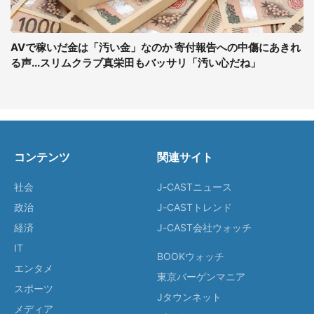
AVで稼いだ金は「汚い金」なのか 寄付報告への中傷にあきれ
る声...スリムクラブ真栄田もバッサリ「汚い心だね」
コンテンツ
関連サイト
社会
J-CASTニュース
政治
J-CASTトレンド
経済
J-CAST会社ウォッチ
IT
BOOKウォッチ
エンタメ
東京バーゲンマニア
スポーツ
Jタウンネット
メディア