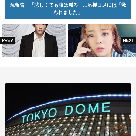
況報告 「悲しくても腹は減る」...応援コメには「救
われました」