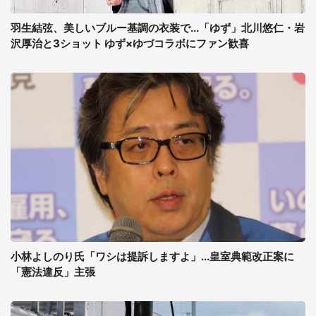
羽生結弦、美しいブルー基調の衣装で...「ゆず」北川悠仁・岩
沢厚治と3ショット ゆず×ゆづコラボにファン歓喜
小林よしのり氏「ワシは提訴しますよ」...皇室典範改正案に
「憲法違反」主張