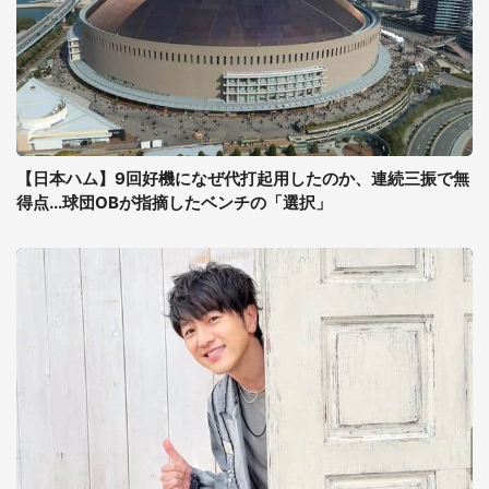
【日本ハム】9回好機になぜ代打起用したのか、連続三振で無
得点...球団OBが指摘したベンチの「選択」