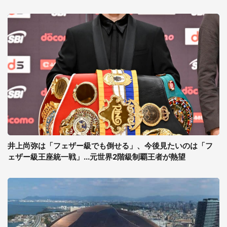
井上尚弥は「フェザー級でも倒せる」、今後見たいのは「フ
ェザー級王座統一戦」...元世界2階級制覇王者が熱望