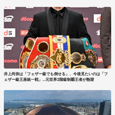
井上尚弥は「フェザー級でも倒せる」、今後見たいのは「フ
ェザー級王座統一戦」...元世界2階級制覇王者が熱望