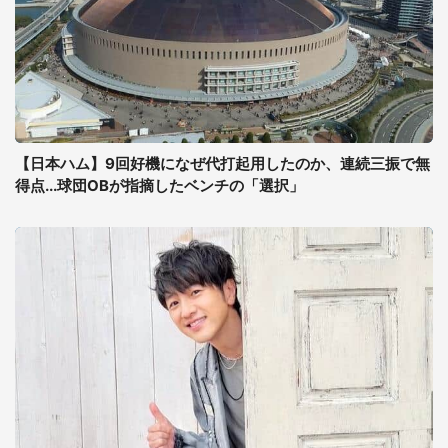
【日本ハム】9回好機になぜ代打起用したのか、連続三振で無
得点...球団OBが指摘したベンチの「選択」