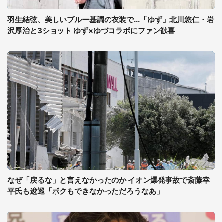
羽生結弦、美しいブルー基調の衣装で...「ゆず」北川悠仁・岩
沢厚治と3ショット ゆず×ゆづコラボにファン歓喜
なぜ「戻るな」と言えなかったのか イオン爆発事故で斎藤幸
平氏も逡巡「ボクもできなかっただろうなあ」