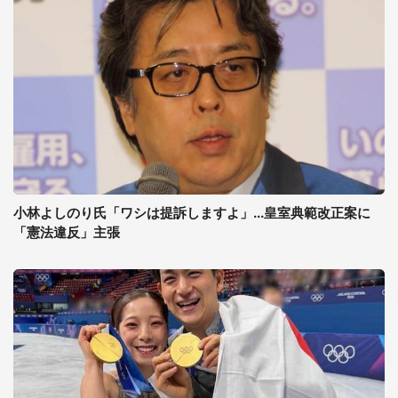
小林よしのり氏「ワシは提訴しますよ」...皇室典範改正案に
「憲法違反」主張