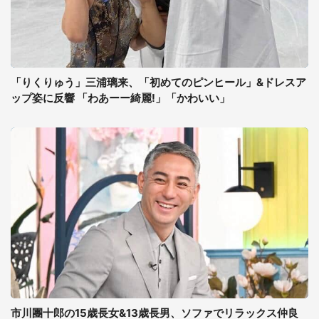
「りくりゅう」三浦璃来、「初めてのピンヒール」&ドレスア
ップ姿に反響 「わあーー綺麗!」「かわいい」
市川團十郎の15歳長女&13歳長男、ソファでリラックス仲良