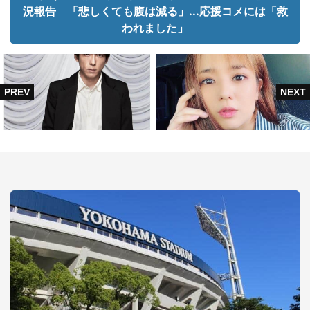
況報告 「悲しくても腹は減る」...応援コメには「救
われました」