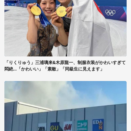
「りくりゅう」三浦璃来&木原龍一、制服衣装がかわいすぎて
悶絶...「かわいい」「素敵」「同級生に見えます」