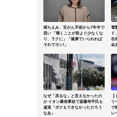
堀ちえみ、舌がん手術から7年半で
電
思い 「嘆くことが前より少なくな
ド
り、ラクに」「健康でいられれば
在
それでヨシ!」
会
なぜ「戻るな」と言えなかったの
【
か イオン爆発事故で斎藤幸平氏も
リ
逡巡「ボクもできなかっただろう
で
なあ」
レ