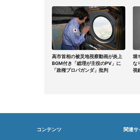
高市首相の被災地視察動画が炎上
堀
BGM付き「総理が主役のPV」に
な
「政権プロパガンダ」批判
視
コンテンツ
関連サ