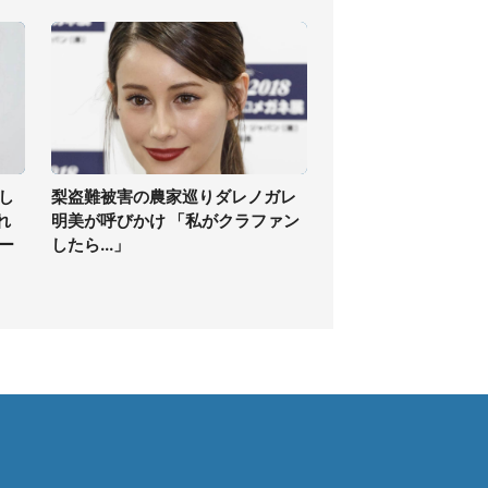
し
梨盗難被害の農家巡りダレノガレ
れ
明美が呼びかけ 「私がクラファン
ー
したら...」