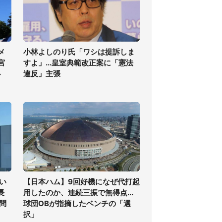
メ
小林よしのり氏「ワシは提訴しま
宮
すよ」...皇室典範改正案に「憲法
必
違反」主張
い
【日本ハム】9回好機になぜ代打起
長
用したのか、連続三振で無得点...
問
球団OBが指摘したベンチの「選
択」