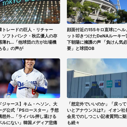
撃トレードの巨人・リチャー
顔面付近の155キロ直球にヘル
、ソフトバンク・秋広優人の存
ット叩きつけたDeNAルーキー
感薄れ...「他球団の方が出場機
下朝陽に擁護の声 「負けん気
ある」の声が
要」と球団OB
ドジャース】キム・ヘソン、大
「想定外でいいのか」「戻って
ーグ公式「PSロースター」予想
いとアナウンスは?」 イオン社
構想外...「ライバル押し退ける
会見でのしつこい記者質問に疑
ベルにない」韓国メディア悲痛
も続々