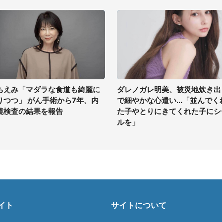
ちえみ「マダラな食道も綺麗に
ダレノガレ明美、被災地炊き出
りつつ」 がん手術から7年、内
で細やかな心遣い...「並んでく
鏡検査の結果を報告
た子やとりにきてくれた子にシ
ルを」
イト
サイトについて