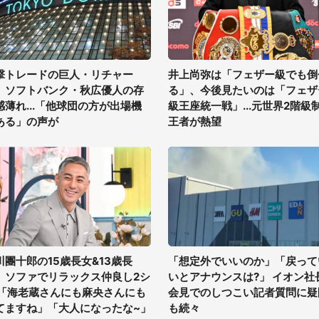
撃トレードの巨人・リチャー
井上尚弥は「フェザー級でも倒
、ソフトバンク・秋広優人の存
る」、今後見たいのは「フェザ
感薄れ...「他球団の方が出場機
級王座統一戦」...元世界2階級
ある」の声が
王者が熱望
川團十郎の15歳長女&13歳長
「想定外でいいのか」「戻って
、ソファでリラックス仲良し2シ
いとアナウンスは?」 イオン社
 「海老蔵さんにも麻央さんにも
会見でのしつこい記者質問に疑
てますね」「大人になったな~」
も続々