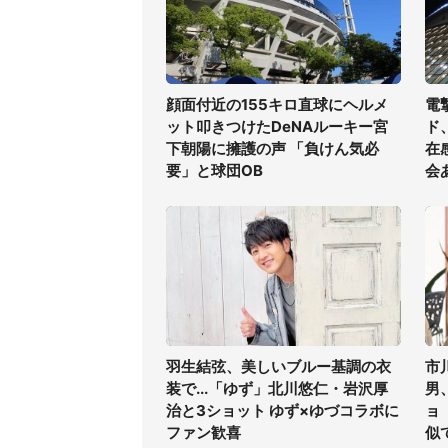
顔面付近の155キロ直球にヘルメ
電
ット叩きつけたDeNAルーキー宮
ド
下朝陽に擁護の声 「負けん気必
在
要」と球団OB
会
羽生結弦、美しいブルー基調の衣
市
装で...「ゆず」北川悠仁・岩沢厚
男
治と3ショット ゆず×ゆづコラボに
ョ
ファン歓喜
似