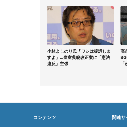
小林よしのり氏「ワシは提訴しま
高
すよ」...皇室典範改正案に「憲法
B
違反」主張
「
コンテンツ
関連サ