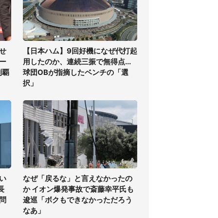
せ
【日本ハム】9回好機になぜ代打起
ー
用したのか、連続三振で無得点...
制覇
球団OBが指摘したベンチの「選
択」
い
なぜ「戻るな」と言えなかったの
長
か イオン爆発事故で斎藤幸平氏も
問
逡巡「ボクもできなかっただろう
なあ」