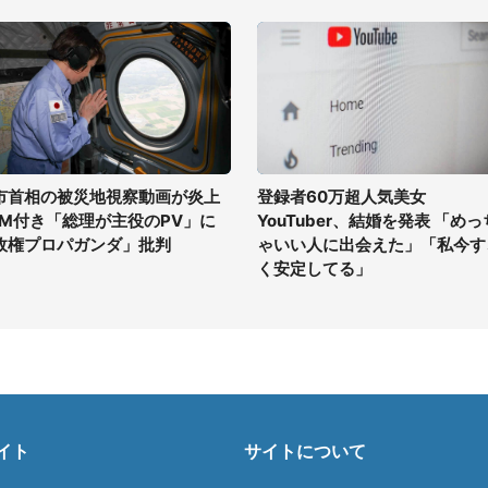
市首相の被災地視察動画が炎上
登録者60万超人気美女
GM付き「総理が主役のPV」に
YouTuber、結婚を発表 「めっ
政権プロパガンダ」批判
ゃいい人に出会えた」「私今す
く安定してる」
イト
サイトについて