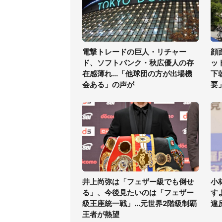
電撃トレードの巨人・リチャー
顔
ド、ソフトバンク・秋広優人の存
ッ
在感薄れ...「他球団の方が出場機
下
会ある」の声が
要
井上尚弥は「フェザー級でも倒せ
小
る」、今後見たいのは「フェザー
す
級王座統一戦」...元世界2階級制覇
違
王者が熱望