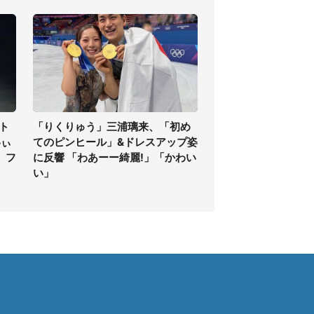
ト
「りくりゅう」三浦璃来、「初め
いぃ
てのピンヒール」&ドレスアップ姿
」フ
に反響 「わあーー綺麗!」「かわい
い」