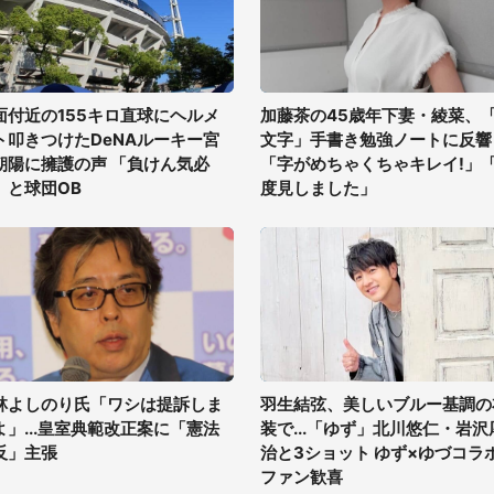
面付近の155キロ直球にヘルメ
加藤茶の45歳年下妻・綾菜、
ト叩きつけたDeNAルーキー宮
文字」手書き勉強ノートに反響
朝陽に擁護の声 「負けん気必
「字がめちゃくちゃキレイ!」
」と球団OB
度見しました」
林よしのり氏「ワシは提訴しま
羽生結弦、美しいブルー基調の
よ」...皇室典範改正案に「憲法
装で...「ゆず」北川悠仁・岩沢
反」主張
治と3ショット ゆず×ゆづコラ
ファン歓喜