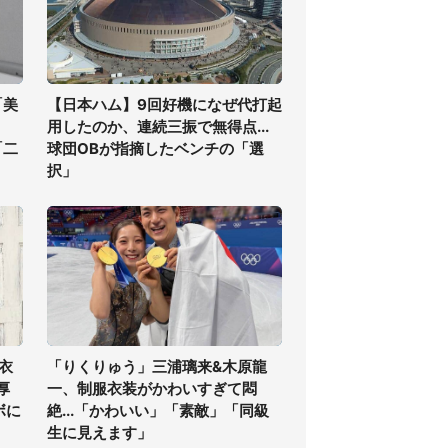
「美
【日本ハム】9回好機になぜ代打起
用したのか、連続三振で無得点...
「二
球団OBが指摘したベンチの「選
択」
衣
「りくりゅう」三浦璃来&木原龍
厚
一、制服衣装がかわいすぎて悶
ボに
絶...「かわいい」「素敵」「同級
生に見えます」