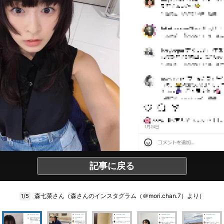
記事に戻る
森七菜さん（森さんのインスタグラム（＠mori.chan.7）より）
1/5