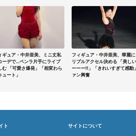
ィギュア・中井亜美、ミニ丈私
フィギュア・中井亜美、華麗に
コーデで...ペンラ片手にライブ
リプルアクセル決める 「美し
しむ 「可愛さ爆発」「相変わら
ーーー!!」「きれいすぎて感動
キュート」
ァン興奮
イト
サイトについて