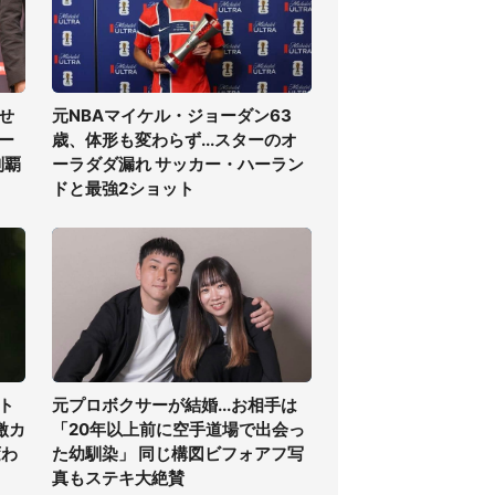
せ
元NBAマイケル・ジョーダン63
ー
歳、体形も変わらず...スターのオ
制覇
ーラダダ漏れ サッカー・ハーラン
ドと最強2ショット
ト
元プロボクサーが結婚...お相手は
激カ
「20年以上前に空手道場で出会っ
変わ
た幼馴染」 同じ構図ビフォアフ写
真もステキ大絶賛