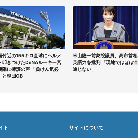
面付近の155キロ直球にヘルメ
米山隆一前衆院議員、高市首相
ト叩きつけたDeNAルーキー宮
英語力を批判 「現地ではほぼ
朝陽に擁護の声 「負けん気必
通じない」
」と球団OB
イト
サイトについて