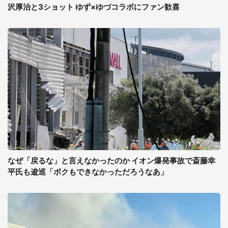
沢厚治と3ショット ゆず×ゆづコラボにファン歓喜
なぜ「戻るな」と言えなかったのか イオン爆発事故で斎藤幸
平氏も逡巡「ボクもできなかっただろうなあ」