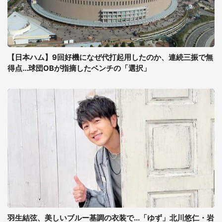
【日本ハム】9回好機になぜ代打起用したのか、連続三振で無
得点...球団OBが指摘したベンチの「選択」
羽生結弦、美しいブルー基調の衣装で...「ゆず」北川悠仁・岩