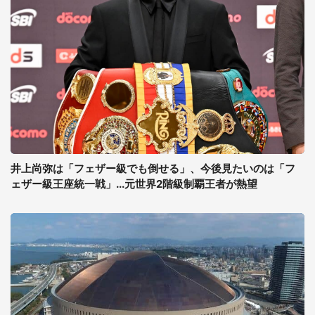
井上尚弥は「フェザー級でも倒せる」、今後見たいのは「フ
ェザー級王座統一戦」...元世界2階級制覇王者が熱望