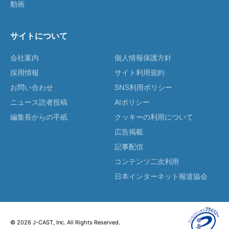
動画
サイトについて
会社案内
個人情報保護方針
採用情報
サイト利用規約
お問い合わせ
SNS利用ポリシー
ニュース読者投稿
AIポリシー
編集長からの手紙
クッキーの利用について
広告掲載
記事配信
コンテンツ二次利用
日本インターネット報道協会
© 2026 J-CAST, Inc. All Rights Reserved.