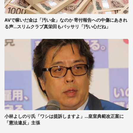
AVで稼いだ金は「汚い金」なのか 寄付報告への中傷にあきれ
る声...スリムクラブ真栄田もバッサリ「汚い心だね」
小林よしのり氏「ワシは提訴しますよ」...皇室典範改正案に
「憲法違反」主張