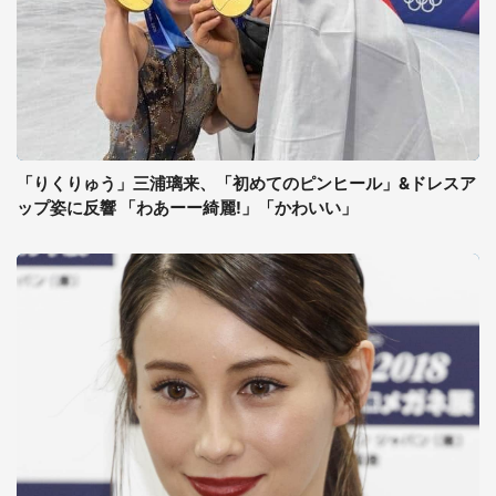
「りくりゅう」三浦璃来、「初めてのピンヒール」&ドレスア
ップ姿に反響 「わあーー綺麗!」「かわいい」