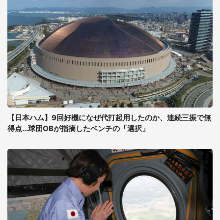
【日本ハム】9回好機になぜ代打起用したのか、連続三振で無
得点...球団OBが指摘したベンチの「選択」