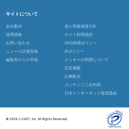
サイトについて
会社案内
個人情報保護方針
採用情報
サイト利用規約
お問い合わせ
SNS利用ポリシー
ニュース読者投稿
AIポリシー
編集長からの手紙
クッキーの利用について
広告掲載
記事配信
コンテンツ二次利用
日本インターネット報道協会
© 2026 J-CAST, Inc. All Rights Reserved.