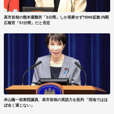
高市首相の熊本避難所「3分間」しか視察せず?SNS拡散 内閣
広報官「51分間」だと否定
米山隆一前衆院議員、高市首相の英語力を批判 「現地ではほ
ぼ全く通じない」