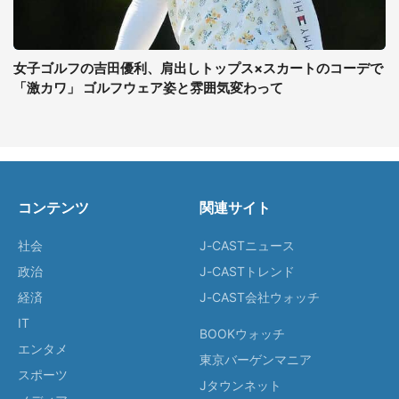
女子ゴルフの吉田優利、肩出しトップス×スカートのコーデで
「激カワ」 ゴルフウェア姿と雰囲気変わって
コンテンツ
関連サイト
社会
J-CASTニュース
政治
J-CASTトレンド
経済
J-CAST会社ウォッチ
IT
BOOKウォッチ
エンタメ
東京バーゲンマニア
スポーツ
Jタウンネット