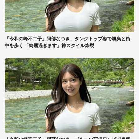
「令和の峰不二子」阿部なつき、タンクトップ姿で颯爽と街
中を歩く 「綺麗過ぎます」神スタイル炸裂