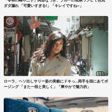
「令和の峰不二子」阿部なつき、ブルーの花柄ワンピで色気
ダダ漏れ 「可愛いすぎる!」「キレイですね~」
ローラ、ヘソ出しサリー姿の美貌にドキっ...両手を頭にあてポ
ージング 「また一段と美しく」「爽やかで魅力的」