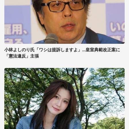
小林よしのり氏「ワシは提訴しますよ」...皇室典範改正案に
「憲法違反」主張