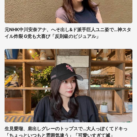
元NHK中川安奈アナ、へそ出し&ド派手巨人ユニ姿で...神スタ
イル炸裂 G党も大喜び「反則級のビジュアル」
生見愛瑠、肩出しグレーのトップスで...大人っぽくてドキっ
「ちょっといつもと雰囲気違う」「可愛いすぎて滅」