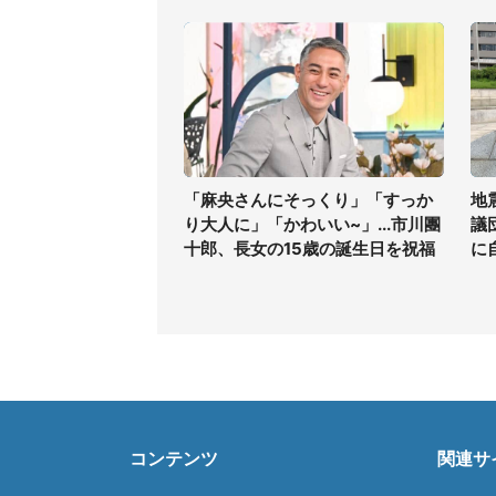
「麻央さんにそっくり」「すっか
地
り大人に」「かわいい~」...市川團
議
十郎、長女の15歳の誕生日を祝福
に
コンテンツ
関連サ