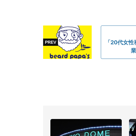
「20代女
業