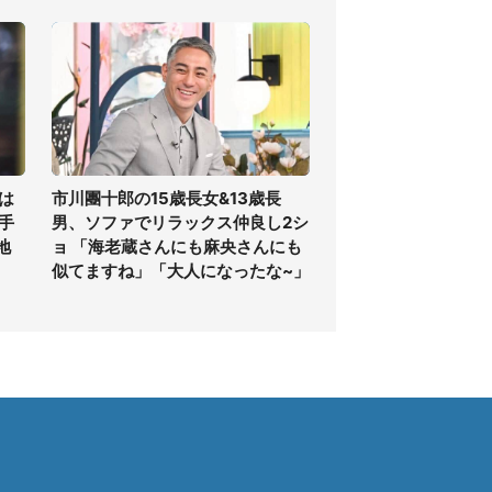
は
市川團十郎の15歳長女&13歳長
手
男、ソファでリラックス仲良し2シ
地
ョ 「海老蔵さんにも麻央さんにも
似てますね」「大人になったな~」