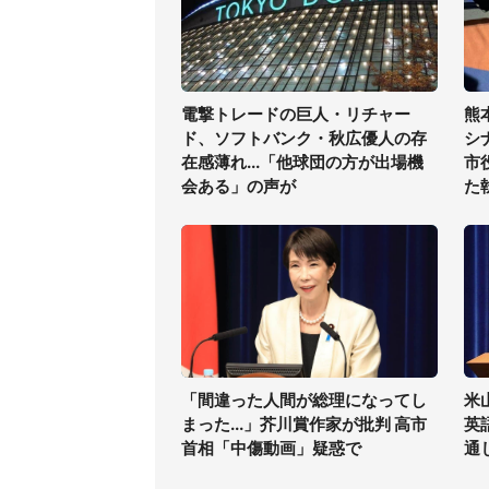
電撃トレードの巨人・リチャー
熊
ド、ソフトバンク・秋広優人の存
シ
在感薄れ...「他球団の方が出場機
市
会ある」の声が
た
「間違った人間が総理になってし
米
まった...」芥川賞作家が批判 高市
英
首相「中傷動画」疑惑で
通