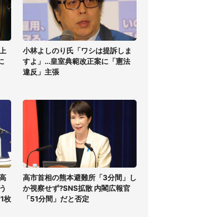
上
小林よしのり氏「ワシは提訴しま
に
すよ」...皇室典範改正案に「憲法
違反」主張
高
高市首相の熊本避難所「3分間」し
う
か視察せず?SNS拡散 内閣広報官
1枚
「51分間」だと否定