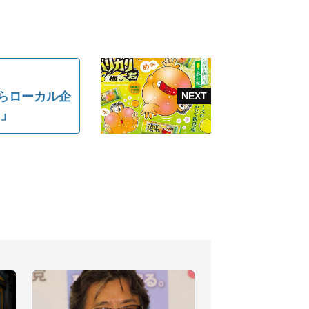
らローカル企
価」