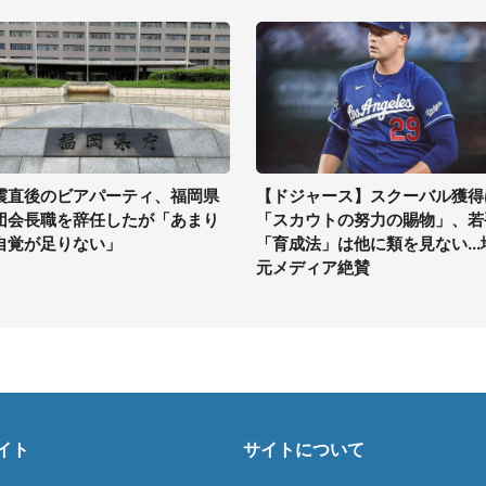
震直後のビアパーティ、福岡県
【ドジャース】スクーバル獲得
団会長職を辞任したが「あまり
「スカウトの努力の賜物」、若
自覚が足りない」
「育成法」は他に類を見ない...
元メディア絶賛
イト
サイトについて