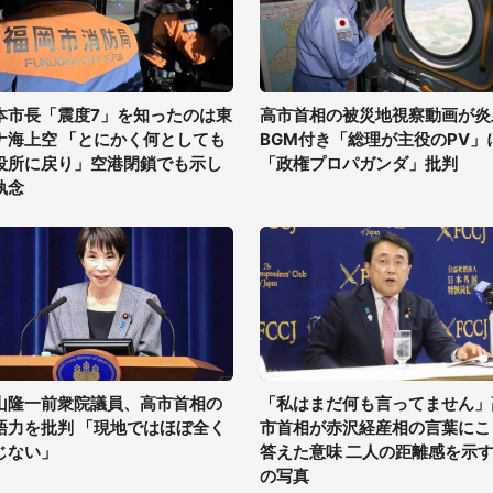
本市長「震度7」を知ったのは東
高市首相の被災地視察動画が炎
ナ海上空 「とにかく何としても
BGM付き「総理が主役のPV」
役所に戻り」空港閉鎖でも示し
「政権プロパガンダ」批判
執念
山隆一前衆院議員、高市首相の
「私はまだ何も言ってません」
語力を批判 「現地ではほぼ全く
市首相が赤沢経産相の言葉にこ
じない」
答えた意味 二人の距離感を示す
の写真