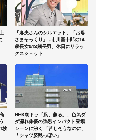
上
「麻央さんのシルエット」「お母
に
さまそっくり」...市川團十郎の14
歳長女&13歳長男、休日にリラッ
クスショット
高
NHK朝ドラ「風、薫る」、色気ダ
う
ダ漏れ俳優の強烈インパクト登場
1枚
シーンに沸く 「苦しそうなのに」
「シャツ姿艶っぽい」