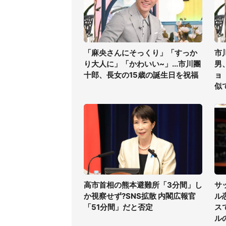
「麻央さんにそっくり」「すっか
市
り大人に」「かわいい~」...市川團
男
十郎、長女の15歳の誕生日を祝福
ョ
似
高市首相の熊本避難所「3分間」し
サ
か視察せず?SNS拡散 内閣広報官
ル
「51分間」だと否定
ス
ル