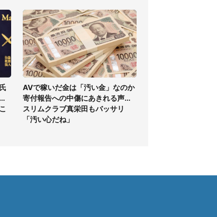
氏
AVで稼いだ金は「汚い金」なのか
.
寄付報告への中傷にあきれる声...
こ
スリムクラブ真栄田もバッサリ
「汚い心だね」