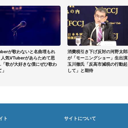
tuberが歌わないと名曲埋もれ
消費税引き下げ反対の河野太郎
? 人気VTuberがあらためて思
が「モーニングショー」生出演..
...「歌が大好きな僕にぜひ歌わ
玉川徹氏「反高市減税の行動起
て」
して」と期待
イト
サイトについて