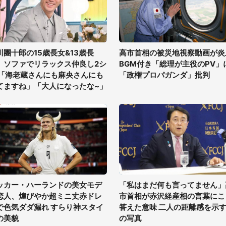
川團十郎の15歳長女&13歳長
高市首相の被災地視察動画が炎
、ソファでリラックス仲良し2シ
BGM付き「総理が主役のPV」
 「海老蔵さんにも麻央さんにも
「政権プロパガンダ」批判
てますね」「大人になったな~」
ッカー・ハーランドの美女モデ
「私はまだ何も言ってません」
恋人、煌びやか超ミニ丈赤ドレ
市首相が赤沢経産相の言葉にこ
で色気ダダ漏れ すらり神スタイ
答えた意味 二人の距離感を示す
の美貌
の写真