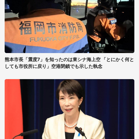
熊本市長「震度7」を知ったのは東シナ海上空 「とにかく何と
しても市役所に戻り」空港閉鎖でも示した執念