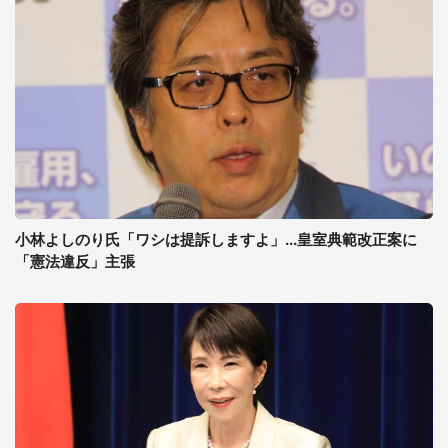
小林よしのり氏「ワシは提訴しますよ」...皇室典範改正案に
「憲法違反」主張