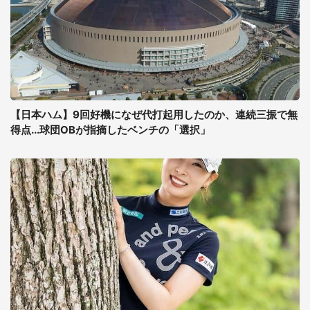
【日本ハム】9回好機になぜ代打起用したのか、連続三振で無
得点...球団OBが指摘したベンチの「選択」