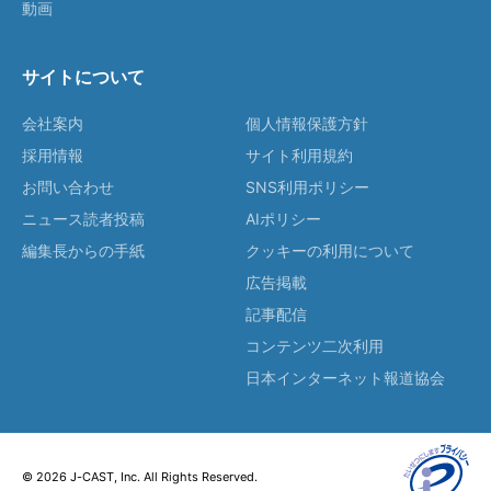
動画
サイトについて
会社案内
個人情報保護方針
採用情報
サイト利用規約
お問い合わせ
SNS利用ポリシー
ニュース読者投稿
AIポリシー
編集長からの手紙
クッキーの利用について
広告掲載
記事配信
コンテンツ二次利用
日本インターネット報道協会
© 2026 J-CAST, Inc. All Rights Reserved.