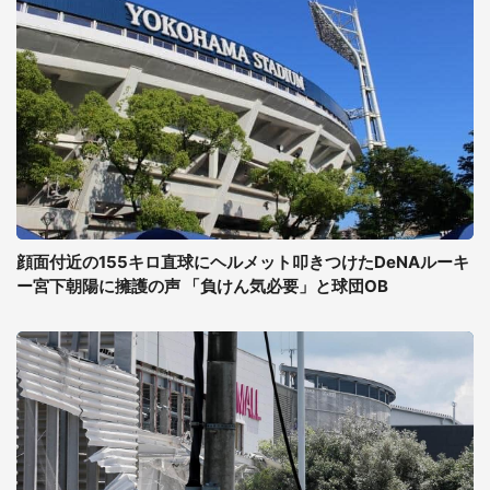
顔面付近の155キロ直球にヘルメット叩きつけたDeNAルーキ
ー宮下朝陽に擁護の声 「負けん気必要」と球団OB