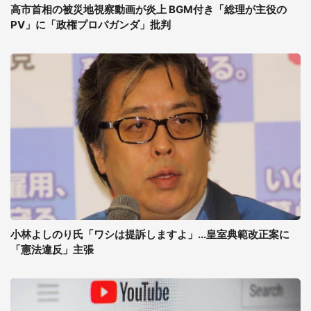
高市首相の被災地視察動画が炎上 BGM付き「総理が主役の
PV」に「政権プロパガンダ」批判
小林よしのり氏「ワシは提訴しますよ」...皇室典範改正案に
「憲法違反」主張