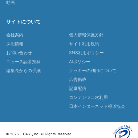
動画
サイトについて
会社案内
個人情報保護方針
採用情報
サイト利用規約
お問い合わせ
SNS利用ポリシー
ニュース読者投稿
AIポリシー
編集長からの手紙
クッキーの利用について
広告掲載
記事配信
コンテンツ二次利用
日本インターネット報道協会
© 2026 J-CAST, Inc. All Rights Reserved.