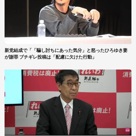
新党結成で「「騙し討ちにあった気分」と怒ったひろゆき妻
が謝罪 ブチギレ投稿は「配慮に欠けた行動」