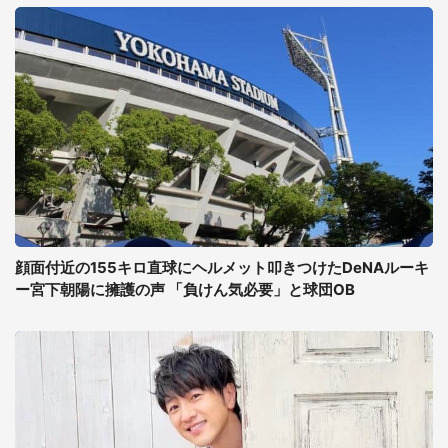
顔面付近の155キロ直球にヘルメット叩きつけたDeNAルーキ
ー宮下朝陽に擁護の声 「負けん気必要」と球団OB