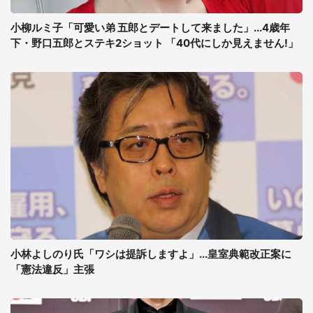
小柳ルミ子「可愛い弟 五郎とデートして来ました」...4歳年
下・野口五郎とステキ2ショット 「40代にしか見えません!」
小林よしのり氏「ワシは提訴しますよ」...皇室典範改正案に
「憲法違反」主張