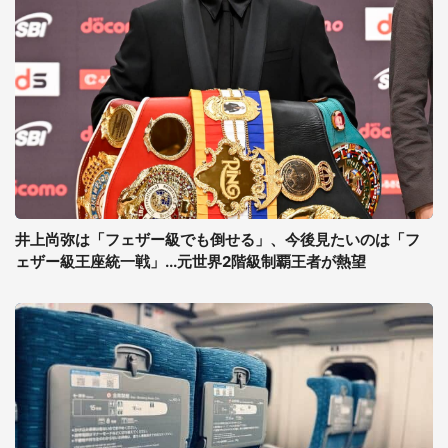
井上尚弥は「フェザー級でも倒せる」、今後見たいのは「フ
ェザー級王座統一戦」...元世界2階級制覇王者が熱望