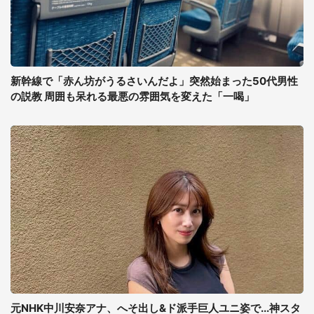
新幹線で「赤ん坊がうるさいんだよ」突然始まった50代男性
の説教 周囲も呆れる最悪の雰囲気を変えた「一喝」
元NHK中川安奈アナ、へそ出し&ド派手巨人ユニ姿で...神スタ