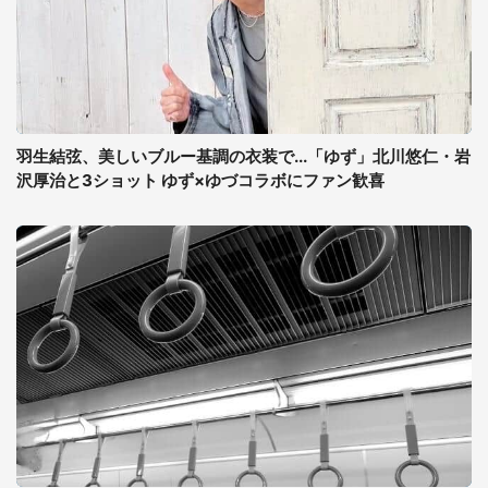
羽生結弦、美しいブルー基調の衣装で...「ゆず」北川悠仁・岩
沢厚治と3ショット ゆず×ゆづコラボにファン歓喜