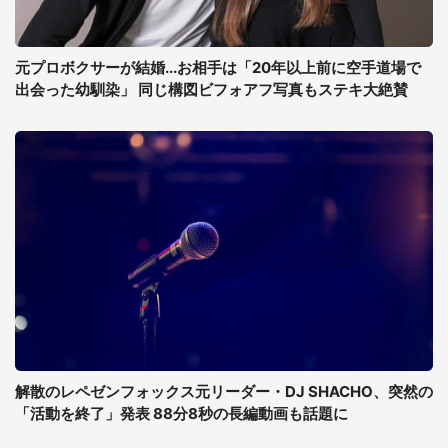
元プロボクサーが結婚...お相手は「20年以上前に空手道場で
出会った幼馴染」 同じ構図ビフォアフ写真もステキ大絶賛
解散のレペゼンフォックス元リーダー・DJ SHACHO、突然の
「活動を終了」発表 88分8秒の長編動画も話題に