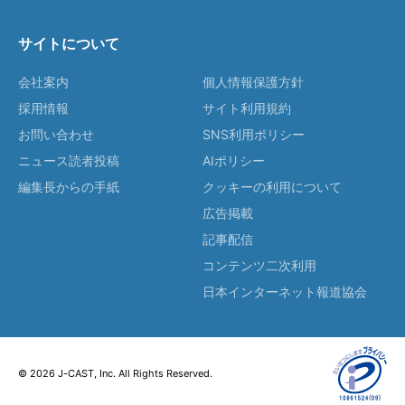
サイトについて
会社案内
個人情報保護方針
採用情報
サイト利用規約
お問い合わせ
SNS利用ポリシー
ニュース読者投稿
AIポリシー
編集長からの手紙
クッキーの利用について
広告掲載
記事配信
コンテンツ二次利用
日本インターネット報道協会
© 2026 J-CAST, Inc. All Rights Reserved.