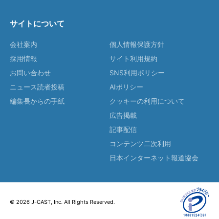
サイトについて
会社案内
個人情報保護方針
採用情報
サイト利用規約
お問い合わせ
SNS利用ポリシー
ニュース読者投稿
AIポリシー
編集長からの手紙
クッキーの利用について
広告掲載
記事配信
コンテンツ二次利用
日本インターネット報道協会
© 2026 J-CAST, Inc. All Rights Reserved.