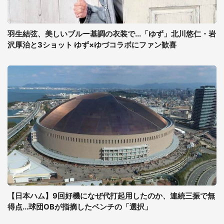
羽生結弦、美しいブルー基調の衣装で...「ゆず」北川悠仁・岩
沢厚治と3ショット ゆず×ゆづコラボにファン歓喜
【日本ハム】9回好機になぜ代打起用したのか、連続三振で無
得点...球団OBが指摘したベンチの「選択」