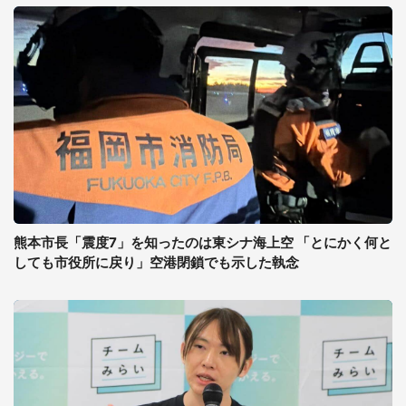
熊本市長「震度7」を知ったのは東シナ海上空 「とにかく何と
しても市役所に戻り」空港閉鎖でも示した執念