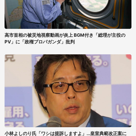
高市首相の被災地視察動画が炎上 BGM付き「総理が主役の
PV」に「政権プロパガンダ」批判
小林よしのり氏「ワシは提訴しますよ」...皇室典範改正案に