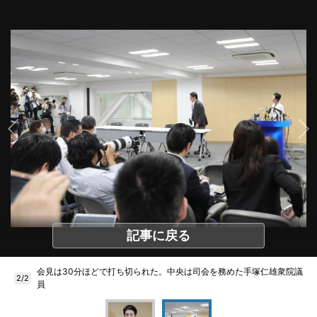
記事に戻る
会見は30分ほどで打ち切られた。中央は司会を務めた手塚仁雄衆院議
2/2
員