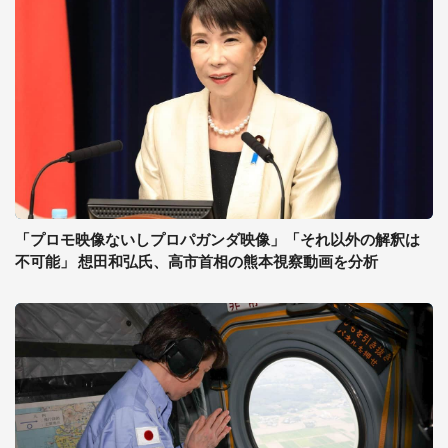
「プロモ映像ないしプロパガンダ映像」「それ以外の解釈は
不可能」 想田和弘氏、高市首相の熊本視察動画を分析