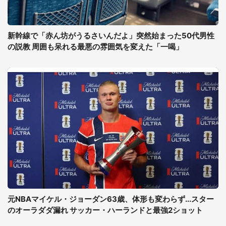
新幹線で「赤ん坊がうるさいんだよ」突然始まった50代男性
の説教 周囲も呆れる最悪の雰囲気を変えた「一喝」
元NBAマイケル・ジョーダン63歳、体形も変わらず...スター
のオーラダダ漏れ サッカー・ハーランドと最強2ショット