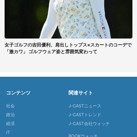
女子ゴルフの吉田優利、肩出しトップス×スカートのコーデで
「激カワ」 ゴルフウェア姿と雰囲気変わって
コンテンツ
関連サイト
社会
J-CASTニュース
政治
J-CASTトレンド
経済
J-CAST会社ウォッチ
IT
BOOKウォッチ