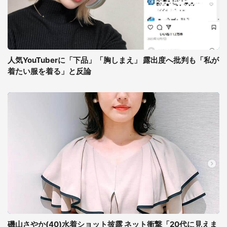
人気YouTuberに「下品」「胸しまえ」 露出度へ批判も「私が
着たい服を着る」と反論
磯山さやか(40)水着ショット披露 ネット衝撃「20代に見えま