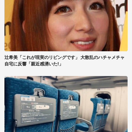
辻希美「これが現実のリビングです」 大散乱のハチャメチャ
自宅に反響「親近感湧いた!」