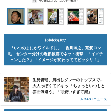
香川照之さん（2008年撮影）
1/5
記事本文を読む
「いつのまにかワイルドに」 香川照之、茶髪ロン
毛・センター分けの近影披露でネット衝撃 「イメチ
ェンした？」「イメージが変わっててビックリ！」
生見愛瑠、肩出しグレーのトップスで...
大人っぽくてドキっ 「ちょっといつもと
雰囲気違う」「可愛いすぎて滅」
J-CASTニュース