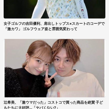
女子ゴルフの吉田優利、肩出しトップス×スカートのコーデで
「激カワ」 ゴルフウェア姿と雰囲気変わって
辻希美、「激ウマだった」コストコで買った商品を絶賛 子ど
もたちに大好評...「ヤバくない?」