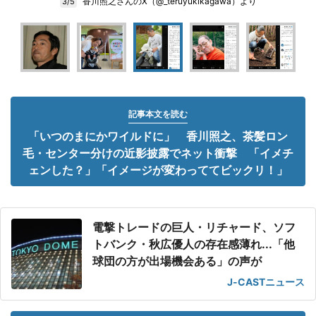
香川照之さんのX（@_teruyukikagawa）より
3/5
記事本文を読む
「いつのまにかワイルドに」 香川照之、茶髪ロン
毛・センター分けの近影披露でネット衝撃 「イメチ
ェンした？」「イメージが変わっててビックリ！」
電撃トレードの巨人・リチャード、ソフ
トバンク・秋広優人の存在感薄れ...「他
球団の方が出場機会ある」の声が
J-CASTニュース