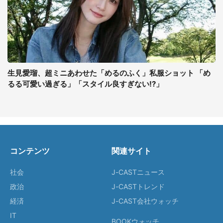
生見愛瑠、超ミニあわせた「めるのふく」私服ショット 「め
るる可愛い過ぎる」「スタイル良すぎない!?」
コンテンツ
関連サイト
社会
J-CASTニュース
政治
J-CASTトレンド
経済
J-CAST会社ウォッチ
IT
BOOKウォッチ