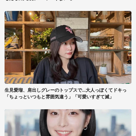
生見愛瑠、肩出しグレーのトップスで...大人っぽくてドキっ
「ちょっといつもと雰囲気違う」「可愛いすぎて滅」