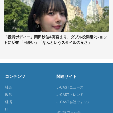
「役満ボディー」岡田紗佳&高宮まり、ダブル役満級2ショッ
トに反響 「可愛い」「なんというスタイルの良さ」
コンテンツ
関連サイト
社会
J-CASTニュース
政治
J-CASTトレンド
経済
J-CAST会社ウォッチ
IT
BOOKウォッチ