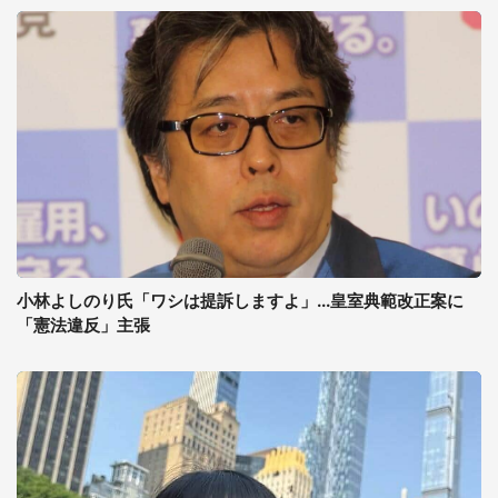
小林よしのり氏「ワシは提訴しますよ」...皇室典範改正案に
「憲法違反」主張