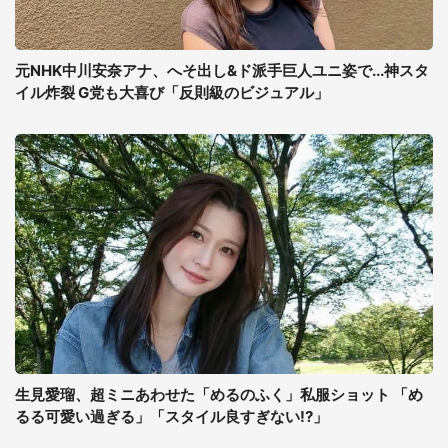
元NHK中川安奈アナ、へそ出し&ド派手巨人ユニ姿で...神スタ
イル炸裂 G党も大喜び「反則級のビジュアル」
生見愛瑠、超ミニあわせた「めるのふく」私服ショット 「め
るる可愛い過ぎる」「スタイル良すぎない!?」