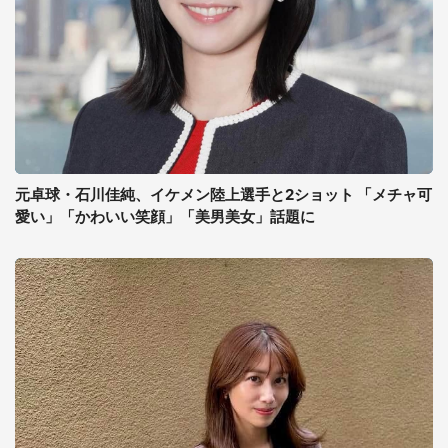
元卓球・石川佳純、イケメン陸上選手と2ショット 「メチャ可
愛い」「かわいい笑顔」「美男美女」話題に