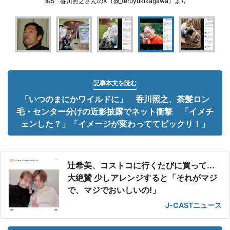
香川照之さんのX（@_teruyukikagawa）より
4/5
記事本文を読む
「いつのまにかワイルドに」 香川照之、茶髪ロン
毛・センター分けの近影披露でネット衝撃 「イメチ
ェンした？」「イメージが変わっててビックリ！」
辻希美、コストコに行くたびに買って...
大絶賛 少しアレンジすると「それがマジ
で、マジでおいしいの!」
J-CASTニュース