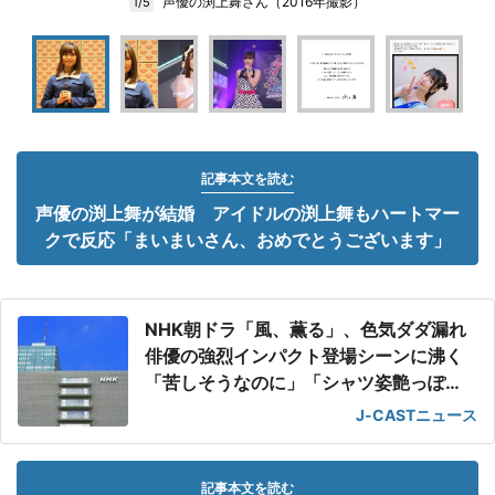
声優の渕上舞さん（2016年撮影）
1/5
記事本文を読む
声優の渕上舞が結婚 アイドルの渕上舞もハートマー
クで反応「まいまいさん、おめでとうございます」
NHK朝ドラ「風、薫る」、色気ダダ漏れ
俳優の強烈インパクト登場シーンに沸く
「苦しそうなのに」「シャツ姿艶っぽ
い」
J-CASTニュース
記事本文を読む