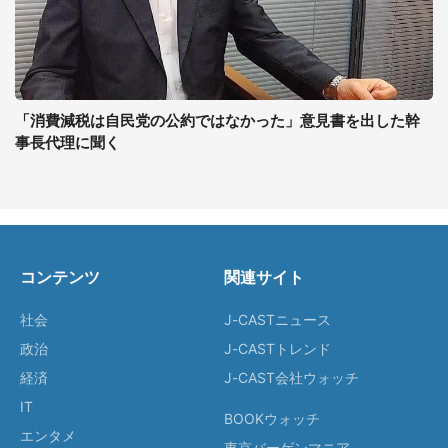
「消費減税は自民党の公約ではなかった」意見書を出した幹
事長代理に聞く
コンテンツ
関連サイト
社会
J-CASTニュース
政治
J-CASTトレンド
経済
J-CAST会社ウォッチ
IT
BOOKウォッチ
エンタメ
東京バーゲンマニア