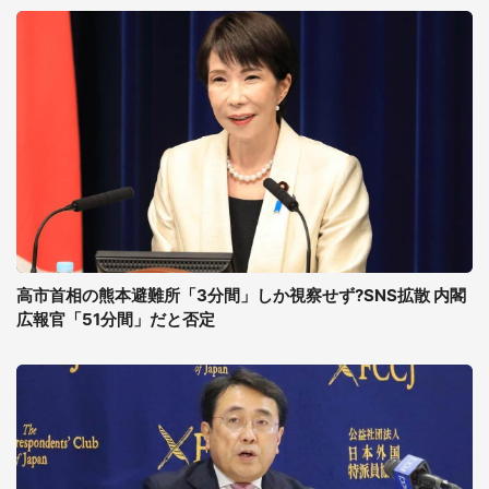
高市首相の熊本避難所「3分間」しか視察せず?SNS拡散 内閣
広報官「51分間」だと否定