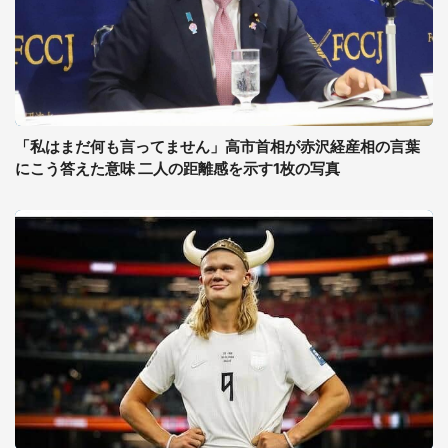
「私はまだ何も言ってません」高市首相が赤沢経産相の言葉
にこう答えた意味 二人の距離感を示す1枚の写真