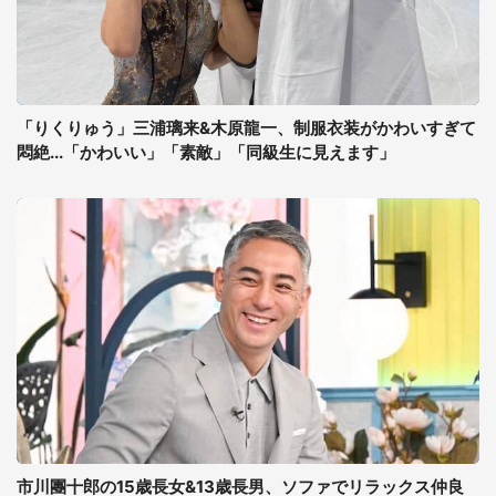
「りくりゅう」三浦璃来&木原龍一、制服衣装がかわいすぎて
悶絶...「かわいい」「素敵」「同級生に見えます」
市川團十郎の15歳長女&13歳長男、ソファでリラックス仲良