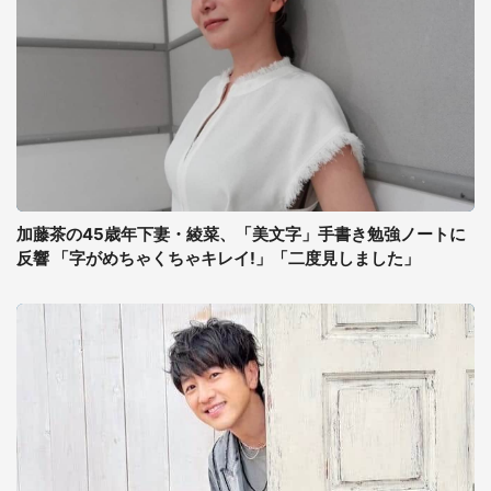
加藤茶の45歳年下妻・綾菜、「美文字」手書き勉強ノートに
反響 「字がめちゃくちゃキレイ!」「二度見しました」