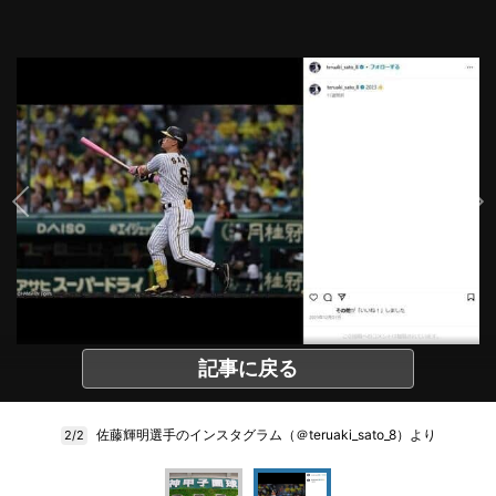
記事に戻る
佐藤輝明選手のインスタグラム（＠teruaki_sato_8）より
2/2