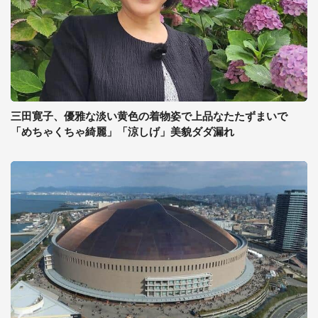
三田寛子、優雅な淡い黄色の着物姿で上品なたたずまいで
「めちゃくちゃ綺麗」「涼しげ」美貌ダダ漏れ