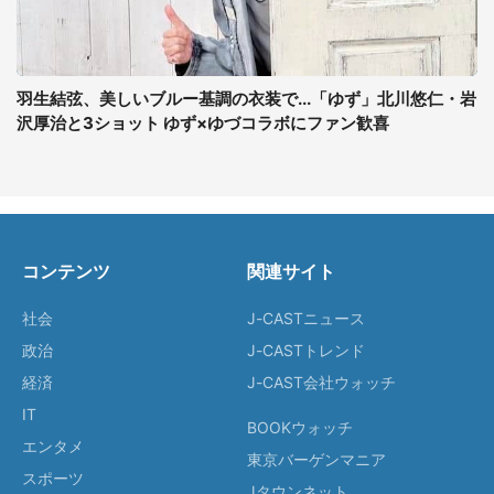
羽生結弦、美しいブルー基調の衣装で...「ゆず」北川悠仁・岩
沢厚治と3ショット ゆず×ゆづコラボにファン歓喜
コンテンツ
関連サイト
社会
J-CASTニュース
政治
J-CASTトレンド
経済
J-CAST会社ウォッチ
IT
BOOKウォッチ
エンタメ
東京バーゲンマニア
スポーツ
Jタウンネット