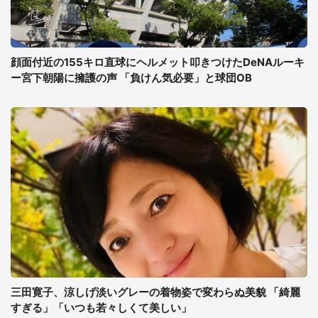
顔面付近の155キロ直球にヘルメット叩きつけたDeNAルーキ
ー宮下朝陽に擁護の声 「負けん気必要」と球団OB
三田寛子、涼しげ淡いグレーの着物姿で変わらぬ美貌 「綺麗
すぎる」「いつも若々しくて美しい」