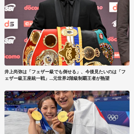
井上尚弥は「フェザー級でも倒せる」、今後見たいのは「フ
ェザー級王座統一戦」...元世界2階級制覇王者が熱望