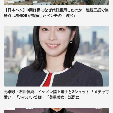
【日本ハム】9回好機になぜ代打起用したのか、連続三振で無
得点...球団OBが指摘したベンチの「選択」
元卓球・石川佳純、イケメン陸上選手と2ショット 「メチャ可
愛い」「かわいい笑顔」「美男美女」話題に